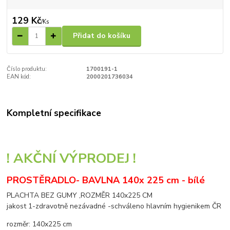
129 Kč
/
Ks
Přidat do košíku
Číslo produktu:
1700191-1
EAN kód:
2000201736034
Kompletní specifikace
! AKČNÍ VÝPRODEJ !
PROSTĚRADLO- BAVLNA 140x 225 cm - bílé
PLACHTA BEZ GUMY ,ROZMĚR 140x225 CM
jakost 1-zdravotně nezávadné -schváleno hlavním hygienikem ČR
rozměr: 140x225 cm