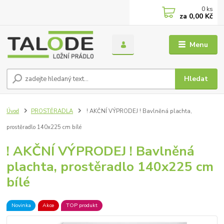
0
ks
za
0,00 Kč
Menu
Hledat
Úvod
PROSTĚRADLA
! AKČNÍ VÝPRODEJ ! Bavlněná plachta,
prostěradlo 140x225 cm bílé
! AKČNÍ VÝPRODEJ ! Bavlněná
plachta, prostěradlo 140x225 cm
bílé
Novinka
Akce
TOP produkt