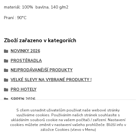
materiál: 100% bavlna, 140 g/m2
Praní : 90°C
Zboží zařazeno v kategoriích
NOVINKY 2026
PROSTĚRADLA
NEJPRODÁVANĚJŠÍ PRODUKTY
VELKÉ SLEVY NA VYBRANÉ PRODUKTY !
PRO HOTELY
SRPEN 2026
PLACHTA - 100% BAVLNA
S cílem usnadnit uživatelům používat naše webové stránky
využíváme cookies. Používáním našich stránek souhlasíte s
PROSTĚRADLA A DEKY
ukládáním souborů cookie na vašem počítači / zařízení. Nastavení
cookies můžete změnit v nastavení vašeho prohlížeče. Bližší info v
záložce Cookies (vlevo v Menu)