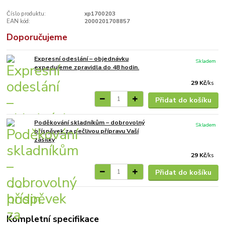
Číslo produktu:
xp1700203
EAN kód:
2000201708857
Doporučujeme
Expresní odeslání – objednávku
Skladem
expedujeme zpravidla do 48 hodin.
29 Kč
/
ks
Přidat do košíku
Poděkování skladníkům – dobrovolný
Skladem
příspěvek za pečlivou přípravu Vaší
zásilky
29 Kč
/
ks
Přidat do košíku
Kompletní specifikace