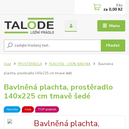
0
ks
za
0,00 Kč
Menu
Hledat
Úvod
PROSTĚRADLA
PLACHTA - 100% BAVLNA
Bavlněná
plachta, prostěradlo 140x225 cm tmavě šedé
Bavlněná plachta, prostěradlo
140x225 cm tmavě šedé
Novinka
Akce
TOP produkt