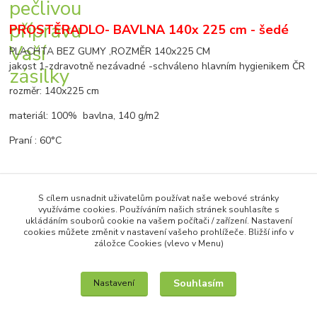
PROSTĚRADLO- BAVLNA 140x 225 cm - šedé
PLACHTA BEZ GUMY ,ROZMĚR 140x225 CM
jakost 1-zdravotně nezávadné -schváleno hlavním hygienikem ČR
rozměr: 140x225 cm
materiál: 100% bavlna, 140 g/m2
Praní : 60°C
Zboží zařazeno v kategoriích
S cílem usnadnit uživatelům používat naše webové stránky
využíváme cookies. Používáním našich stránek souhlasíte s
PLACHTA - 100% BAVLNA
ukládáním souborů cookie na vašem počítači / zařízení. Nastavení
cookies můžete změnit v nastavení vašeho prohlížeče. Bližší info v
záložce Cookies (vlevo v Menu)
Souhlasím
Nastavení
IT služby na míru / unilogo.cz