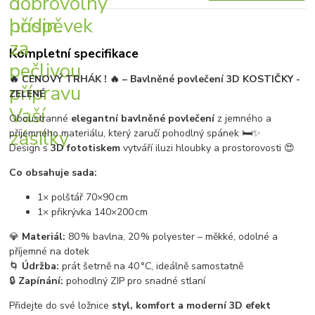
Kompletní specifikace
🔥 CENOVÝ TRHÁK ! 🔥 – Bavlněné povlečení 3D KOSTIČKY -
ZELENÉ
Oboustranné
elegantní bavlněné povlečení
z jemného a
příjemného materiálu, který zaručí pohodlný spánek 🛏✨
Design s
3D fototiskem
vytváří iluzi hloubky a prostorovosti 😍
Co obsahuje sada:
1× polštář 70×90 cm
1× přikrývka 140×200 cm
💎
Materiál:
80 % bavlna, 20 % polyester – měkké, odolné a
příjemné na dotek
🌀
Údržba:
prát šetrně na 40 °C, ideálně samostatně
🔒
Zapínání:
pohodlný ZIP pro snadné stlaní
Přidejte do své ložnice
styl, komfort a moderní 3D efekt