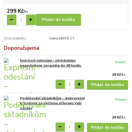
299 Kč
/
ks
Přidat do košíku
Číslo produktu:
habw26070 CT
Doporučujeme
Expresní odeslání – objednávku
Skladem
expedujeme zpravidla do 48 hodin.
29 Kč
/
ks
Přidat do košíku
Poděkování skladníkům – dobrovolný
Skladem
příspěvek za pečlivou přípravu Vaší
zásilky
29 Kč
/
ks
Přidat do košíku