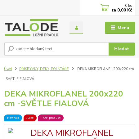
0
ks
za
0,00 Kč
Menu
Hledat
Úvod
PŘIKRÝVKY, DEKY, POLŠTÁŘE
DEKA MIKROFLANEL 200x220 cm
-SVĚTLE FIALOVÁ
DEKA MIKROFLANEL 200x220
cm -SVĚTLE FIALOVÁ
Novinka
Akce
TOP produkt