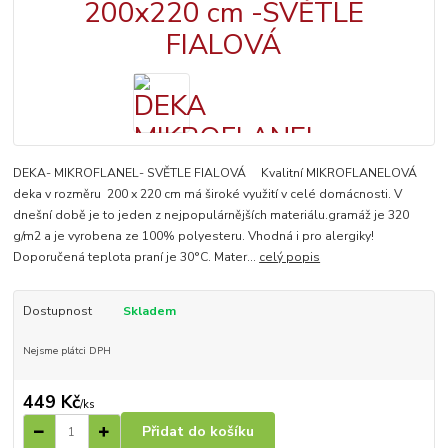
DEKA- MIKROFLANEL- SVĚTLE FIALOVÁ Kvalitní MIKROFLANELOVÁ
deka v rozměru 200 x 220 cm má široké využití v celé domácnosti. V
dnešní době je to jeden z nejpopulárnějších materiálu.gramáž je 320
g/m2 a je vyrobena ze 100% polyesteru. Vhodná i pro alergiky!
Doporučená teplota praní je 30°C. Mater...
celý popis
Dostupnost
Skladem
Nejsme plátci DPH
449 Kč
/
ks
Přidat do košíku