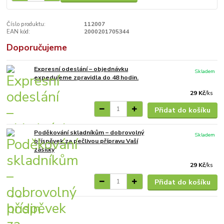
Číslo produktu:
112007
EAN kód:
2000201705344
Doporučujeme
Expresní odeslání – objednávku
Skladem
expedujeme zpravidla do 48 hodin.
29 Kč
/
ks
Přidat do košíku
Poděkování skladníkům – dobrovolný
Skladem
příspěvek za pečlivou přípravu Vaší
zásilky
29 Kč
/
ks
Přidat do košíku