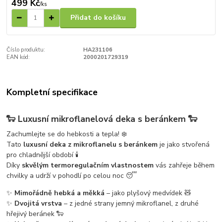
499 Kč
/
ks
Přidat do košíku
Číslo produktu:
HA231106
EAN kód:
2000201729319
Kompletní specifikace
🐑
Luxusní mikroflanelová deka s beránkem
🐑
Zachumlejte se do hebkosti a tepla! ❄️
Tato
luxusní deka z mikroflanelu s beránkem
je jako stvořená
pro chladnější období 🕯️
Díky
skvělým termoregulačním vlastnostem
vás zahřeje během
chvilky a udrží v pohodlí po celou noc 😴
✨
Mimořádně hebká a měkká
– jako plyšový medvídek 🧸
✨
Dvojitá vrstva
– z jedné strany jemný mikroflanel, z druhé
hřejivý beránek 🐑