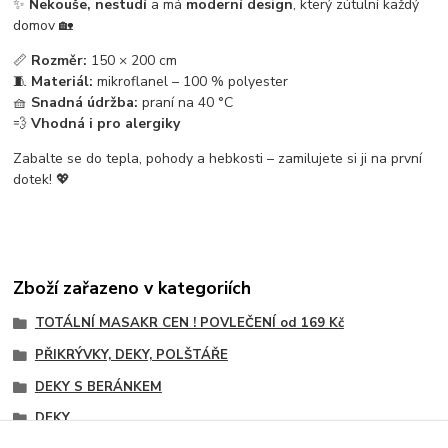
✨
Nekouše, nestudí
a má
moderní design
, který zútulní každý
domov 🏡
📏
Rozměr:
150 × 200 cm
🧵
Materiál:
mikroflanel – 100 % polyester
🧺
Snadná údržba:
praní na 40 °C
💨
Vhodná i pro alergiky
Zabalte se do tepla, pohody a hebkosti – zamilujete si ji na první
dotek! 💖
Zboží zařazeno v kategoriích
TOTÁLNÍ MASAKR CEN ! POVLEČENÍ od 169 Kč
PŘIKRÝVKY, DEKY, POLŠTÁŘE
DEKY S BERÁNKEM
DEKY