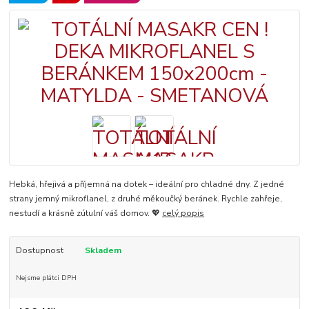
Hebká, hřejivá a příjemná na dotek – ideální pro chladné dny. Z jedné
strany jemný mikroflanel, z druhé měkoučký beránek. Rychle zahřeje,
nestudí a krásně zútulní váš domov. 💖
celý popis
Dostupnost
Skladem
Nejsme plátci DPH