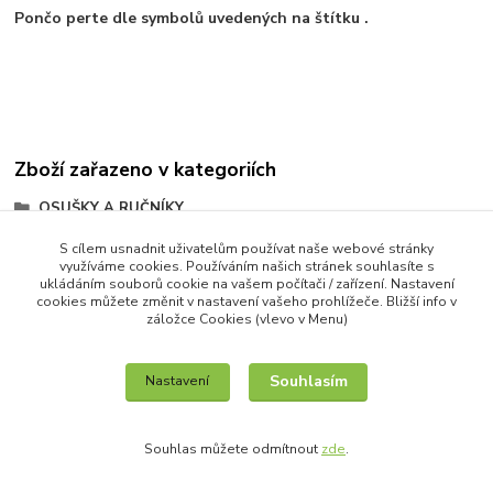
Pončo perte dle symbolů uvedených na štítku .
Zboží zařazeno v kategoriích
OSUŠKY A RUČNÍKY
PLÁŽOVÉ OSUŠKY a DĚTSKÁ PONČA
S cílem usnadnit uživatelům používat naše webové stránky
využíváme cookies. Používáním našich stránek souhlasíte s
DĚTSKÁ PONČA
ukládáním souborů cookie na vašem počítači / zařízení. Nastavení
cookies můžete změnit v nastavení vašeho prohlížeče. Bližší info v
záložce Cookies (vlevo v Menu)
Souhlasím
Nastavení
IT služby na míru / unilogo.cz
Souhlas můžete odmítnout
zde
.
Vytvořeno na
Eshop-rychle.cz