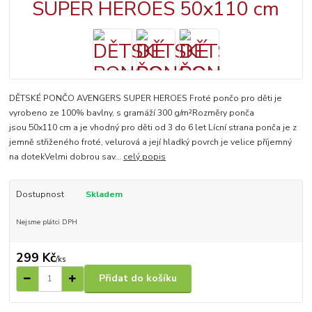
DĚTSKÉ PONČO AVENGERS SUPER HEROES Froté pončo pro děti je
vyrobeno ze 100% bavlny, s gramáží 300 g/m²Rozměry ponča
jsou 50x110 cm a je vhodný pro děti od 3 do 6 let Lícní strana ponča je z
jemně střiženého froté, velurová a její hladký povrch je velice příjemný
na dotekVelmi dobrou sav...
celý popis
Dostupnost
Skladem
Nejsme plátci DPH
299 Kč
/
ks
Přidat do košíku