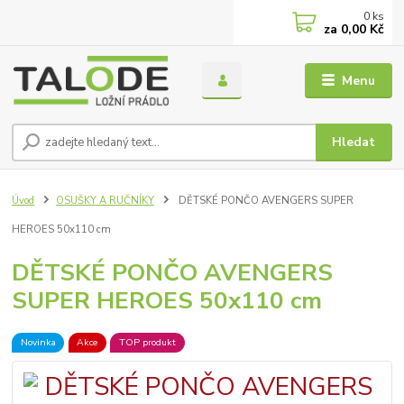
0
ks
za
0,00 Kč
Menu
Hledat
Úvod
OSUŠKY A RUČNÍKY
DĚTSKÉ PONČO AVENGERS SUPER
HEROES 50x110 cm
DĚTSKÉ PONČO AVENGERS
SUPER HEROES 50x110 cm
Novinka
Akce
TOP produkt