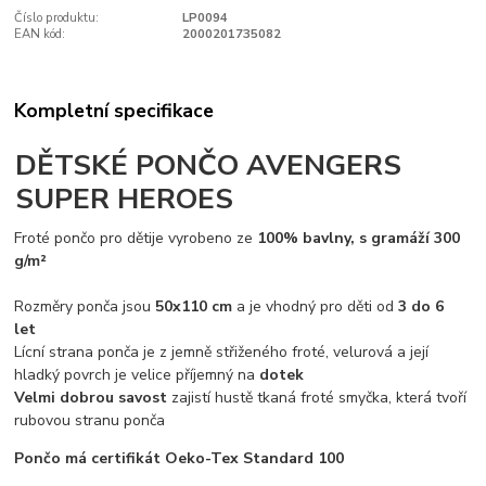
Číslo produktu:
LP0094
EAN kód:
2000201735082
Kompletní specifikace
DĚTSKÉ PONČO AVENGERS
SUPER HEROES
Froté pončo pro děti
je vyrobeno ze
100% bavlny
, s gramáží 300
g/m²
Rozměry ponča jsou
50x110 cm
a je vhodný pro děti od
3 do 6
let
Lícní strana ponča je z jemně střiženého froté, velurová a její
hladký povrch je velice příjemný na
dotek
Velmi dobrou savost
zajistí hustě tkaná froté smyčka, která tvoří
rubovou stranu ponča
Pončo má certifikát Oeko-Tex Standard 100