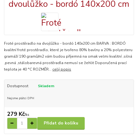
Froté prostěradlo na dvojlůžko - bordó 140x200 cm BARVA : BORDÓ
kvalitní froté prostěradlo, které je tvořeno 80% bavlny a 20% polyesteru
gramáží 190 gramů/m2 vám budou příjemná na omak velmi kvalitní ,silná
,pevná ,stálobarevná prostěradla nemusí se žehlit Doporučená prací
teplota je 40 °C ROZMĚR...
celý popis
Dostupnost
Skladem
Nejsme plátci DPH
279 Kč
/
ks
Přidat do košíku