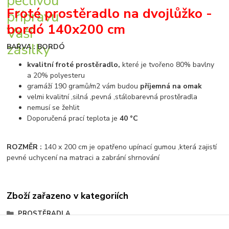
Froté prostěradlo na dvojlůžko -
bordó 140x200 cm
BARVA : BORDÓ
kvalitní froté prostěradlo,
které je tvořeno 80% bavlny
a 20% polyesteru
gramáží 190 gramů/m2 vám budou
příjemná na omak
velmi kvalitní ,silná ,pevná ,stálobarevná prostěradla
nemusí se žehlit
Doporučená prací teplota je
40 °C
ROZMĚR :
140 x 200 cm je opatřeno upínací gumou ,která zajistí
pevné uchycení na matraci a zabrání shrnování
Zboží zařazeno v kategoriích
PROSTĚRADLA