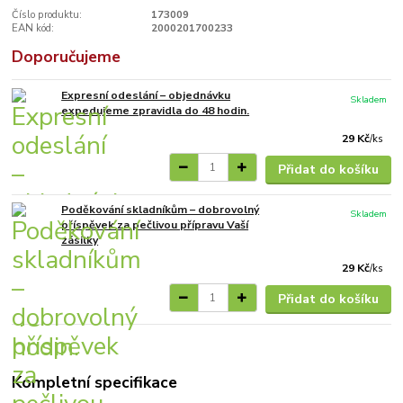
Číslo produktu:
173009
EAN kód:
2000201700233
Doporučujeme
Expresní odeslání – objednávku
Skladem
expedujeme zpravidla do 48 hodin.
29 Kč
/
ks
Přidat do košíku
Poděkování skladníkům – dobrovolný
Skladem
příspěvek za pečlivou přípravu Vaší
zásilky
29 Kč
/
ks
Přidat do košíku
Kompletní specifikace