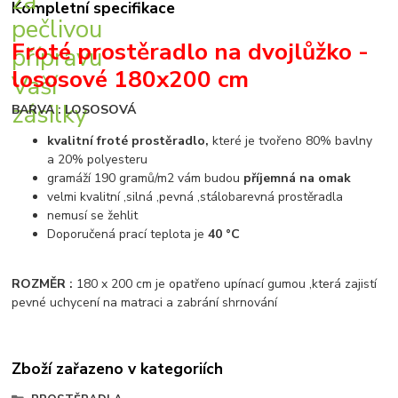
Kompletní specifikace
Froté prostěradlo na dvojlůžko -
lososové 180x200 cm
BARVA : LOSOSOVÁ
kvalitní froté prostěradlo,
které je tvořeno 80% bavlny
a 20% polyesteru
gramáží 190 gramů/m2 vám budou
příjemná na omak
velmi kvalitní ,silná ,pevná ,stálobarevná prostěradla
nemusí se žehlit
Doporučená prací teplota je
40 °C
ROZMĚR :
180 x 200 cm je opatřeno upínací gumou ,která zajistí
pevné uchycení na matraci a zabrání shrnování
Zboží zařazeno v kategoriích