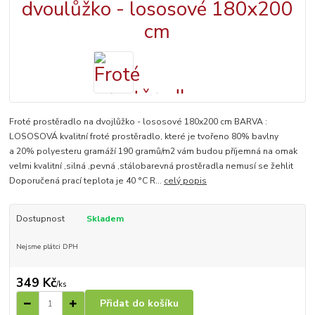
Froté prostěradlo na dvojlůžko - lososové 180x200 cm BARVA :
LOSOSOVÁ kvalitní froté prostěradlo, které je tvořeno 80% bavlny
a 20% polyesteru gramáží 190 gramů/m2 vám budou příjemná na omak
velmi kvalitní ,silná ,pevná ,stálobarevná prostěradla nemusí se žehlit
Doporučená prací teplota je 40 °C R...
celý popis
Dostupnost
Skladem
Nejsme plátci DPH
349 Kč
/
ks
Přidat do košíku