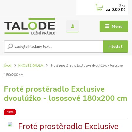
0
ks
za
0,00 Kč
Menu
Hledat
Úvod
PROSTĚRADLA
Froté prostěradlo Exclusive dvoulůžko - lososové
180x200 cm
Froté prostěradlo Exclusive
dvoulůžko - lososové 180x200 cm
Akce