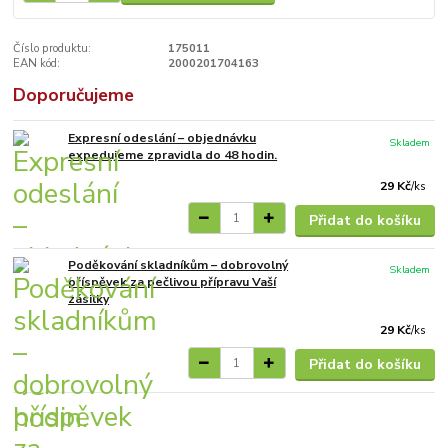
Číslo produktu:
175011
EAN kód:
2000201704163
Doporučujeme
Expresní odeslání – objednávku
Skladem
expedujeme zpravidla do 48 hodin.
29 Kč
/
ks
Přidat do košíku
Poděkování skladníkům – dobrovolný
Skladem
příspěvek za pečlivou přípravu Vaší
zásilky
29 Kč
/
ks
Přidat do košíku