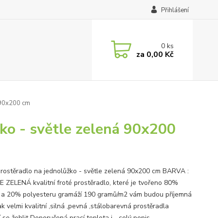
Přihlášení
0
ks
za
0,00 Kč
á 90x200 cm
žko - světle zelená 90x200
prostěradlo na jednolůžko - světle zelená 90x200 cm BARVA :
 ZELENÁ kvalitní froté prostěradlo, které je tvořeno 80%
 a 20% polyesteru gramáží 190 gramů/m2 vám budou příjemná
k velmi kvalitní ,silná ,pevná ,stálobarevná prostěradla
se žehlit Doporučená prací teplota j...
celý popis