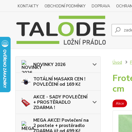
KONTAKTY
OBCHODNÍ PODMÍNKY
DOPRAVA
OCHRAN
Úvod
NOVINKY 2026
Frot
TOTÁLNÍ MASAKR CEN !
POVLEČENÍ od 169 Kč
cm
AKCE - SADY POVLEČENÍ
+ PROSTĚRADLO
Akce
ZDARMA !
MEGA AKCE! Povlečení na
2 postele + prostěradlo
ZDARMA již od 499 Kč