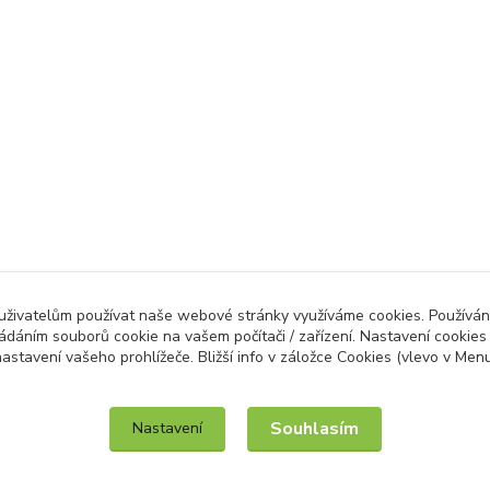
 uživatelům používat naše webové stránky využíváme cookies. Používán
ládáním souborů cookie na vašem počítači / zařízení. Nastavení cookies
astavení vašeho prohlížeče. Bližší info v záložce Cookies (vlevo v Men
IT služby na míru / unilogo.cz
Souhlasím
Nastavení