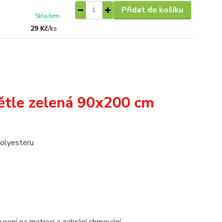
Přidat do košíku
Skladem
29 Kč
/
ks
větle zelená 90x200 cm
olyesteru
ycení na matraci a zabrání shrnování