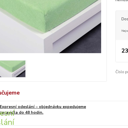
Dos
Nejs
23
Číslo p
učujeme
Expresní odeslání – objednávku expedujeme
zpravidla do 48 hodin.