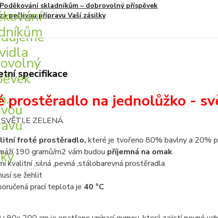
Poděkování skladníkům – dobrovolný příspěvek
za pečlivou přípravu Vaší zásilky
tní specifikace
é prostěradlo na jednolůžko - s
:
SVĚTLE ZELENÁ
litní froté prostěradlo,
které je tvořeno
80% bavlny a 20% p
máží 190 gramů/m2 vám budou
příjemná na omak
mi kvalitní ,silná ,pevná ,stálobarevná prostěradla
usí se žehlit
oručená prací teplota je
40 °C
 :
90x 200 cm
je opatřeno upínací gumou ,která zajistí pevné uch