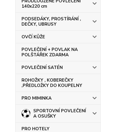
PRODLOUŽENÉ POVLEČENÍ
140x220 cm
PODSEDÁKY, PROSTÍRÁNÍ ,
DEČKY, UBRUSY
OVČÍ KŮŽE
POVLEČENÍ + POVLAK NA
POLŠTÁŘEK ZDARMA
POVLEČENÍ SATÉN
ROHOŽKY , KOBEREČKY
,PŘEDLOŽKY DO KOUPELNY
PRO MIMINKA
SPORTOVNÍ POVLEČENÍ
A OSUŠKY
PRO HOTELY