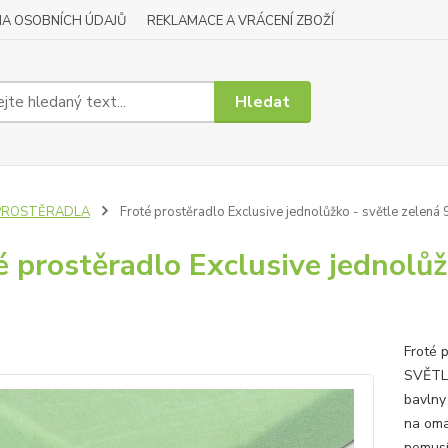
A OSOBNÍCH ÚDAJŮ
REKLAMACE A VRÁCENÍ ZBOŽÍ
Hledat
PROSTĚRADLA
Froté prostěradlo Exclusive jednolůžko - světle zelen
é prostěradlo Exclusive jednolů
Froté 
SVĚTLE
bavlny
na oma
nemusí 