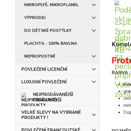
MIKROPLYŠ, MIKROFLANEL
VÝPRODEJ
DO DĚTSKÉ POSTÝLKY
Komple
PLACHTA - 100% BAVLNA
NEPROPUSTNÉ
Frot
POVLEČENÍ LICENČNÍ
BARVA 
LUXUSNÍ POVLEČENÍ
kva
gra
NEJPRODÁVANĚJŠÍ
vel
PRODUKTY
nem
Dop
VELKÉ SLEVY NA VYBRANÉ
PRODUKTY !
POVLEČENÍ FRANCOUZSKÉ
ROZMĚR