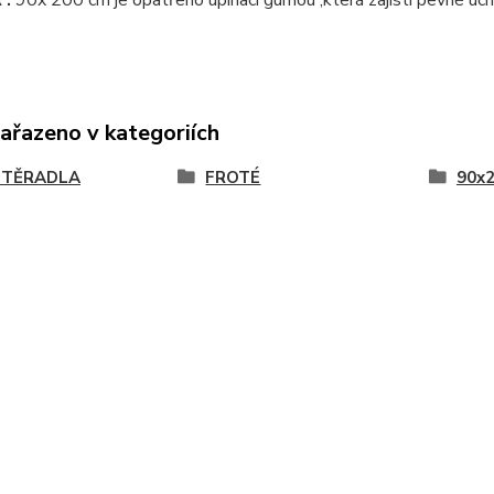
zařazeno v kategoriích
STĚRADLA
FROTÉ
90x