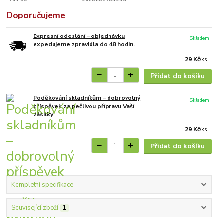
Doporučujeme
Expresní odeslání – objednávku
Skladem
expedujeme zpravidla do 48 hodin.
29 Kč
/
ks
Přidat do košíku
Poděkování skladníkům – dobrovolný
Skladem
příspěvek za pečlivou přípravu Vaší
zásilky
29 Kč
/
ks
Přidat do košíku
Kompletní specifikace
Související zboží
1