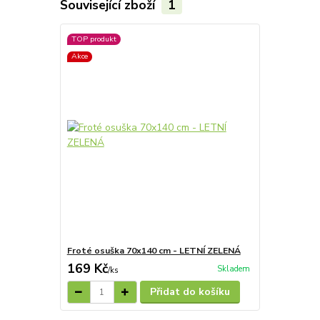
Související zboží
1
TOP produkt
Akce
Froté osuška 70x140 cm - LETNÍ ZELENÁ
169 Kč
Skladem
/
ks
Přidat do košíku