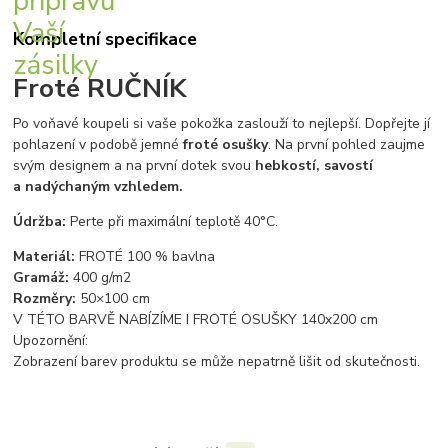
Kompletní specifikace
Froté RUČNÍK
Po voňavé koupeli si vaše pokožka zaslouží to nejlepší. Dopřejte jí
pohlazení v podobě jemné
froté osušky
. Na první pohled zaujme
svým designem a na první dotek svou
hebkostí, savostí
a nadýchaným vzhledem.
Údržba:
Perte při maximální teplotě 40°C.
Materiál:
FROTÉ 100 % bavlna
Gramáž:
400 g/m2
Rozměry:
50×100 cm
V TÉTO BARVĚ NABÍZÍME I FROTÉ OSUŠKY 140x200 cm
Upozornění:
Zobrazení barev produktu se může nepatrně lišit od skutečnosti.