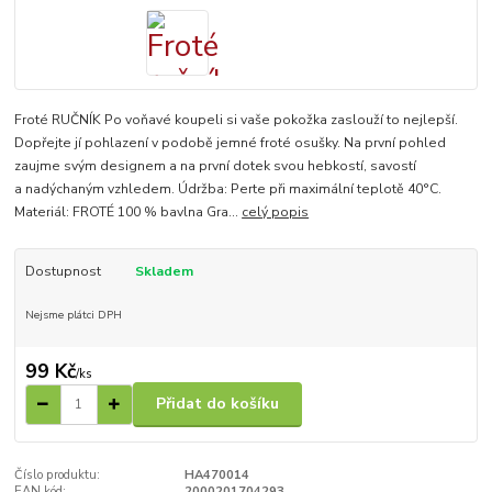
Froté RUČNÍK Po voňavé koupeli si vaše pokožka zaslouží to nejlepší.
Dopřejte jí pohlazení v podobě jemné froté osušky. Na první pohled
zaujme svým designem a na první dotek svou hebkostí, savostí
a nadýchaným vzhledem. Údržba: Perte při maximální teplotě 40°C.
Materiál: FROTÉ 100 % bavlna Gra...
celý popis
Dostupnost
Skladem
Nejsme plátci DPH
99 Kč
/
ks
Přidat do košíku
Číslo produktu:
HA470014
EAN kód:
2000201704293