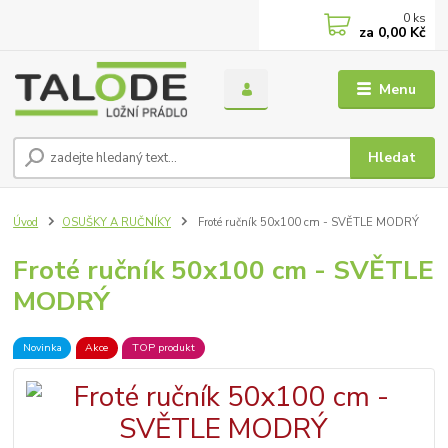
0
ks
za
0,00 Kč
Menu
Hledat
Úvod
OSUŠKY A RUČNÍKY
Froté ručník 50x100 cm - SVĚTLE MODRÝ
Froté ručník 50x100 cm - SVĚTLE
MODRÝ
Novinka
Akce
TOP produkt