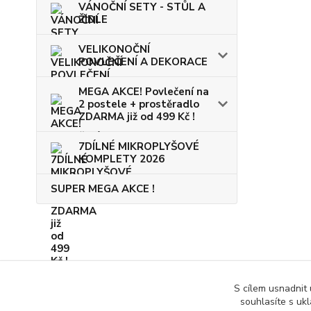
VÁNOČNÍ SETY - STŮL A
ŽIDLE
VELIKONOČNÍ
POVLEČENÍ A DEKORACE
MEGA AKCE! Povlečení na
2 postele + prostěradlo
ZDARMA již od 499 Kč !
7DÍLNÉ MIKROPLYŠOVÉ
KOMPLETY 2026
SUPER MEGA AKCE !
S cílem usnadnit
souhlasíte s uk