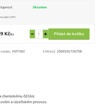
tupnost
Skladem
me plátci DPH
9 Kč
Přidat do košíku
/
ks
roduktu:
HOT002
EAN kód:
2000201726738
a chemickému čištění.
elovém a lázeňském provozu.