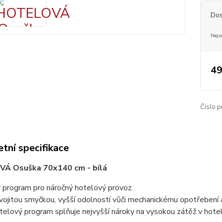
Dos
Nejs
49
Číslo p
tní specifikace
Á Osuška 70x140 cm - bílá
 program pro náročný hotelový provoz.
vojitou smyčkou, vyšší odolností vůči mechanickému opotřebení 
telový program splňuje nejvyšší nároky na vysokou zátěž v hot