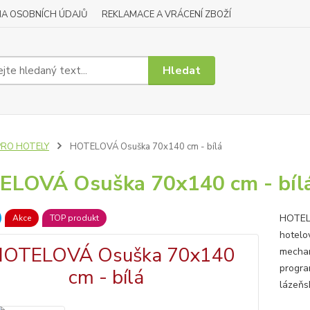
A OSOBNÍCH ÚDAJŮ
REKLAMACE A VRÁCENÍ ZBOŽÍ
Hledat
PRO HOTELY
HOTELOVÁ Osuška 70x140 cm - bílá
LOVÁ Osuška 70x140 cm - bíl
HOTELO
Akce
TOP produkt
hotelov
mechan
progra
lázeňs