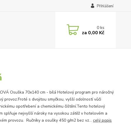
Přihlášení
0
ks
za
0,00 Kč
á
VÁ Osuška 70x140 cm - bílá Hotelový program pro náročný
ý provoz.Froté s dvojitou smyčkou, vyšší odolností vůči
ickému opotřebení a chemickému čištění.Tento hotelový
m splňuje nejvyšší nároky na vysokou zátěž v hotelovém a
kém provozu. Ručníky a osušky 450 g/m2 bez vz...
celý popis