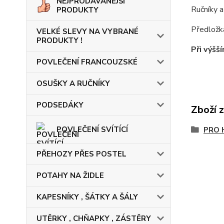
NEJPRODÁVANĚJŠÍ
Ručníky 
PRODUKTY
Předložk
VELKÉ SLEVY NA VYBRANÉ
PRODUKTY !
Při výš
POVLEČENÍ FRANCOUZSKÉ
OSUŠKY A RUČNÍKY
PODSEDÁKY
Zboží 
POVLEČENÍ SVÍTÍCÍ
PRO 
PŘEHOZY PŘES POSTEL
POTAHY NA ŽIDLE
KAPESNÍKY , ŠÁTKY A ŠÁLY
UTĚRKY , CHŇAPKY , ZÁSTĚRY