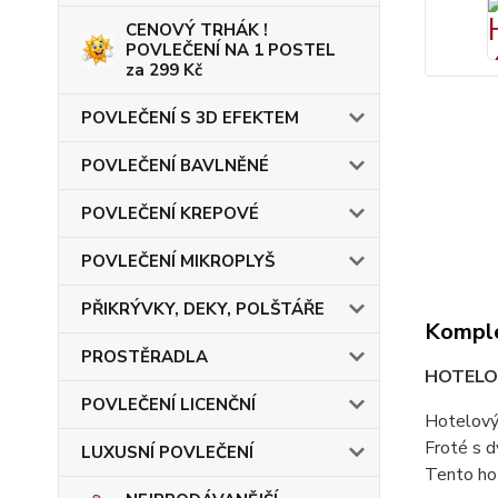
CENOVÝ TRHÁK !
POVLEČENÍ NA 1 POSTEL
za 299 Kč
POVLEČENÍ S 3D EFEKTEM
POVLEČENÍ BAVLNĚNÉ
POVLEČENÍ KREPOVÉ
POVLEČENÍ MIKROPLYŠ
PŘIKRÝVKY, DEKY, POLŠTÁŘE
Komple
PROSTĚRADLA
HOTELOV
POVLEČENÍ LICENČNÍ
Hotelový
Froté s d
LUXUSNÍ POVLEČENÍ
Tento ho