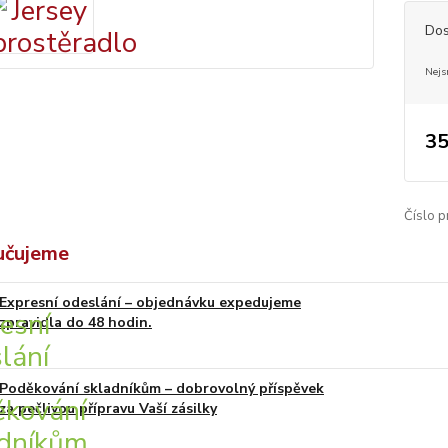
Dos
Nejs
35
Číslo p
učujeme
Expresní odeslání – objednávku expedujeme
zpravidla do 48 hodin.
Poděkování skladníkům – dobrovolný příspěvek
za pečlivou přípravu Vaší zásilky