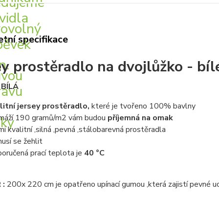
tní specifikace
ey prostěradlo na dvojlůžko - b
 BÍLÁ
litní jersey prostěradlo,
které je tvořeno 100% bavlny
máží 190 gramů/m2 vám budou
příjemná na omak
mi kvalitní ,silná ,pevná ,stálobarevná prostěradla
usí se žehlit
oručená prací teplota je
40 °C
 :
200x 220 cm je opatřeno upínací gumou ,která zajistí pevné uch