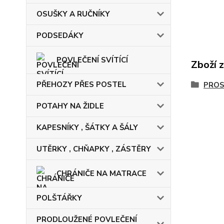
OSUŠKY A RUČNÍKY
PODSEDÁKY
POVLEČENÍ SVÍTÍCÍ
Zboží 
PŘEHOZY PŘES POSTEL
PRO
POTAHY NA ŽIDLE
KAPESNÍKY , ŠÁTKY A ŠÁLY
UTĚRKY , CHŇAPKY , ZÁSTĚRY
CHRÁNIČE NA MATRACE
POLŠTÁŘKY
PRODLOUŽENÉ POVLEČENÍ