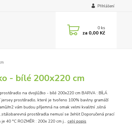
Přihlášení
0
ks
za
0,00 Kč
 cm
žko - bílé 200x220 cm
 prostěradlo na dvojlůžko - bílé 200x220 cm BARVA : BÍLÁ
ní jersey prostěradlo, které je tvořeno 100% bavlny gramáží
amů/m2 vám budou příjemná na omak velmi kvalitní ,silná
 ,stálobarevná prostěradla nemusí se žehlit Doporučená prací
a je 40 °C ROZMĚR : 200x 220 cm j...
celý popis