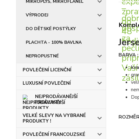
MIKROPLYŠ, MIKROFLANEL
VÝPRODEJ
Komple
DO DĚTSKÉ POSTÝLKY
Jers
PLACHTA - 100% BAVLNA
BARVA :
NEPROPUSTNÉ
kva
POVLEČENÍ LICENČNÍ
gra
vel
LUXUSNÍ POVLEČENÍ
nem
NEJPRODÁVANĚJŠÍ
Dop
PRODUKTY
VELKÉ SLEVY NA VYBRANÉ
ROZMĚR
PRODUKTY !
POVLEČENÍ FRANCOUZSKÉ