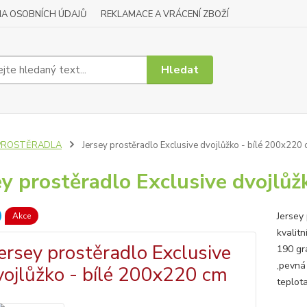
A OSOBNÍCH ÚDAJŮ
REKLAMACE A VRÁCENÍ ZBOŽÍ
Hledat
PROSTĚRADLA
Jersey prostěradlo Exclusive dvojlůžko - bílé 200x220
ey prostěradlo Exclusive dvojlů
Jersey
Akce
kvalit
190 gr
,pevná
teplot