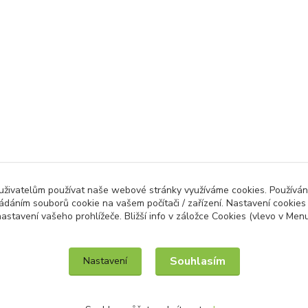
 uživatelům používat naše webové stránky využíváme cookies. Používán
ládáním souborů cookie na vašem počítači / zařízení. Nastavení cookies
astavení vašeho prohlížeče. Bližší info v záložce Cookies (vlevo v Men
IT služby na míru / unilogo.cz
Souhlasím
Nastavení