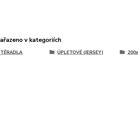
zařazeno v kategoriích
STĚRADLA
ÚPLETOVÉ (JERSEY)
200