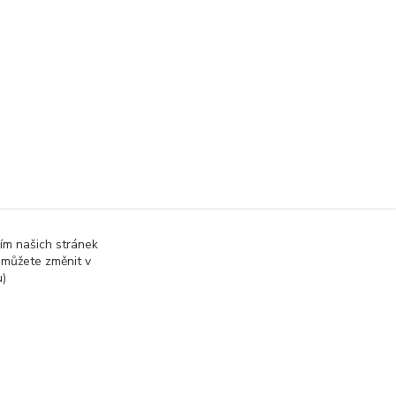
ím našich stránek
 můžete změnit v
u)
Vytvořeno na
Eshop-rychle.cz