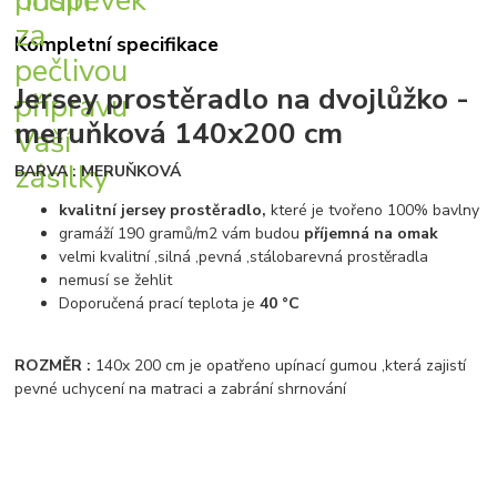
Kompletní specifikace
Jersey prostěradlo na dvojlůžko -
meruňková 140x200 cm
BARVA : MERUŇKOVÁ
kvalitní jersey prostěradlo,
které je tvořeno 100% bavlny
gramáží 190 gramů/m2 vám budou
příjemná na omak
velmi kvalitní ,silná ,pevná ,stálobarevná prostěradla
nemusí se žehlit
Doporučená prací teplota je
40 °C
ROZMĚR :
140x 200 cm je opatřeno upínací gumou ,která zajistí
pevné uchycení na matraci a zabrání shrnování