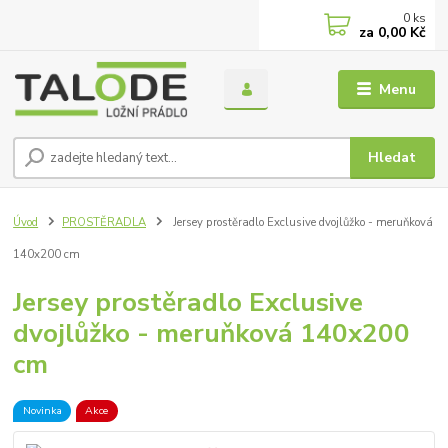
0
ks
za
0,00 Kč
Menu
Hledat
Úvod
PROSTĚRADLA
Jersey prostěradlo Exclusive dvojlůžko - meruňková
140x200 cm
Jersey prostěradlo Exclusive
dvojlůžko - meruňková 140x200
cm
Novinka
Akce