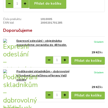
Přidat do košíku
Číslo produktu:
1810005
EAN kód:
2000201701285
Doporučujeme
Expresní odeslání – objednávku
Skladem
expedujeme zpravidla do 48 hodin.
29 Kč
/
ks
Přidat do košíku
Poděkování skladníkům – dobrovolný
Skladem
příspěvek za pečlivou přípravu Vaší
zásilky
29 Kč
/
ks
Přidat do košíku