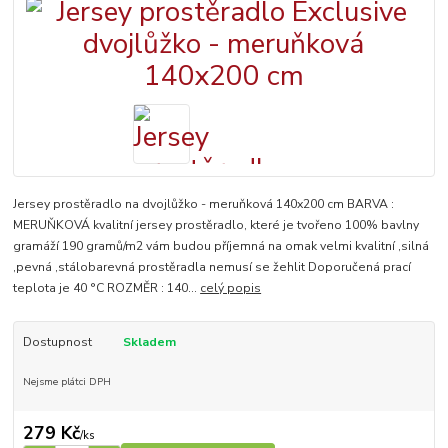
Jersey prostěradlo na dvojlůžko - meruňková 140x200 cm BARVA :
MERUŇKOVÁ kvalitní jersey prostěradlo, které je tvořeno 100% bavlny
gramáží 190 gramů/m2 vám budou příjemná na omak velmi kvalitní ,silná
,pevná ,stálobarevná prostěradla nemusí se žehlit Doporučená prací
teplota je 40 °C ROZMĚR : 140...
celý popis
Dostupnost
Skladem
Nejsme plátci DPH
279 Kč
/
ks