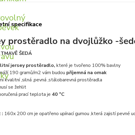
tní specifikace
ey prostěradlo na dvojlůžko -š
: TMAVĚ ŠEDÁ
litní jersey prostěradlo,
které je tvořeno 100% bavlny
máží 190 gramů/m2 vám budou
příjemná na omak
mi kvalitní ,silná ,pevná ,stálobarevná prostěradla
usí se žehlit
oručená prací teplota je
40 °C
 :
160x 200 cm je opatřeno upínací gumou ,která zajistí pevné uc