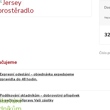
Dos
Nejs
32
Číslo p
učujeme
Expresní odeslání – objednávku expedujeme
zpravidla do 48 hodin.
Poděkování skladníkům – dobrovolný příspěvek
za pečlivou přípravu Vaší zásilky