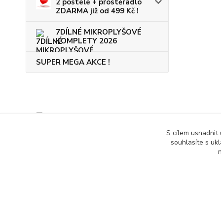
2 postele + prostěradlo
ZDARMA již od 499 Kč !
7DÍLNÉ MIKROPLYŠOVÉ
KOMPLETY 2026
SUPER MEGA AKCE !
S cílem usnadnit
souhlasíte s uk
n