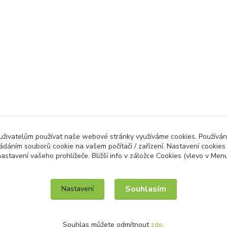
 uživatelům používat naše webové stránky využíváme cookies. Používán
ládáním souborů cookie na vašem počítači / zařízení. Nastavení cookies
astavení vašeho prohlížeče. Bližší info v záložce Cookies (vlevo v Men
IT služby na míru / unilogo.cz
Souhlasím
Nastavení
Souhlas můžete odmítnout
zde
.