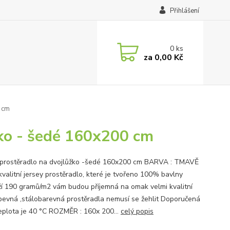
Přihlášení
0
ks
za
0,00 Kč
0 cm
žko - šedé 160x200 cm
 prostěradlo na dvojlůžko -šedé 160x200 cm BARVA : TMAVĚ
valitní jersey prostěradlo, které je tvořeno 100% bavlny
í 190 gramů/m2 vám budou příjemná na omak velmi kvalitní
 ,pevná ,stálobarevná prostěradla nemusí se žehlit Doporučená
teplota je 40 °C ROZMĚR : 160x 200...
celý popis