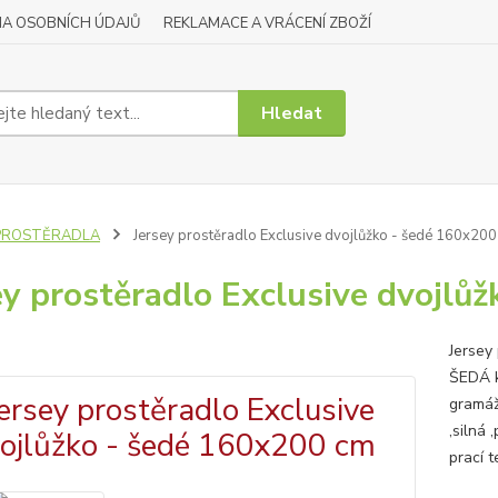
A OSOBNÍCH ÚDAJŮ
REKLAMACE A VRÁCENÍ ZBOŽÍ
Hledat
PROSTĚRADLA
Jersey prostěradlo Exclusive dvojlůžko - šedé 160x20
ey prostěradlo Exclusive dvojlů
Jersey
ŠEDÁ k
gramáž
,silná
prací 