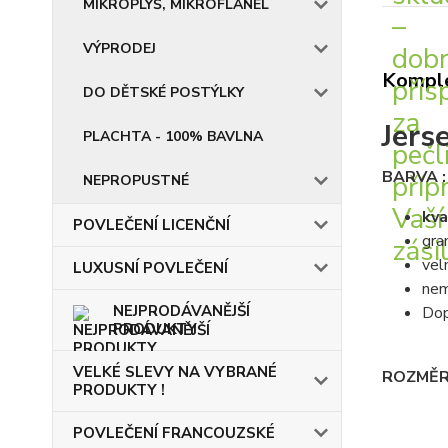
MIKROPLYŠ, MIKROFLANEL
VÝPRODEJ
Komple
DO DĚTSKÉ POSTÝLKY
Jers
PLACHTA - 100% BAVLNA
BARVA 
NEPROPUSTNÉ
kva
POVLEČENÍ LICENČNÍ
gra
vel
LUXUSNÍ POVLEČENÍ
nem
NEJPRODÁVANĚJŠÍ
Dop
PRODUKTY
VELKÉ SLEVY NA VYBRANÉ
ROZMĚR
PRODUKTY !
POVLEČENÍ FRANCOUZSKÉ