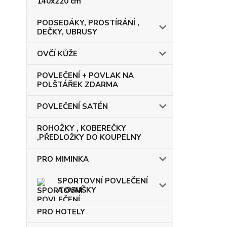
140x220 cm
PODSEDÁKY, PROSTÍRÁNÍ ,
DEČKY, UBRUSY
OVČÍ KŮŽE
POVLEČENÍ + POVLAK NA
POLŠTÁŘEK ZDARMA
POVLEČENÍ SATÉN
ROHOŽKY , KOBEREČKY
,PŘEDLOŽKY DO KOUPELNY
PRO MIMINKA
SPORTOVNÍ POVLEČENÍ
A OSUŠKY
PRO HOTELY