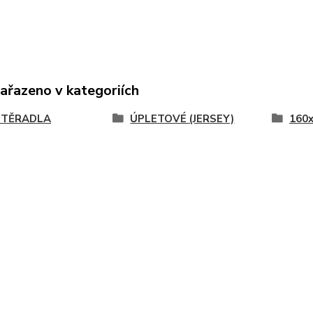
zařazeno v kategoriích
STĚRADLA
ÚPLETOVÉ (JERSEY)
160