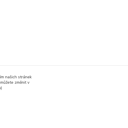
ím našich stránek
 můžete změnit v
u)
Vytvořeno na
Eshop-rychle.cz