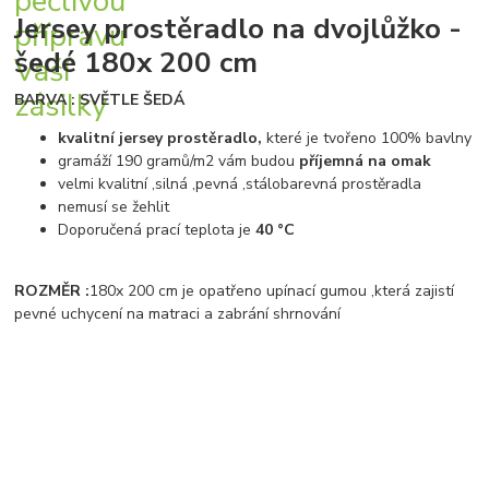
Jersey prostěradlo na dvojlůžko -
šedé 180x 200 cm
BARVA : SVĚTLE ŠEDÁ
kvalitní jersey prostěradlo,
které je tvořeno 100% bavlny
gramáží 190 gramů/m2 vám budou
příjemná na omak
velmi kvalitní ,silná ,pevná ,stálobarevná prostěradla
nemusí se žehlit
Doporučená prací teplota je
40 °C
ROZMĚR :
180x 200 cm je opatřeno upínací gumou ,která zajistí
pevné uchycení na matraci a zabrání shrnování