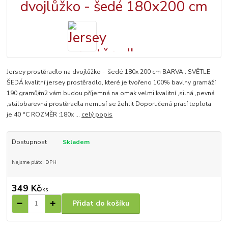
Jersey prostěradlo na dvojlůžko - šedé 180x 200 cm BARVA : SVĚTLE
ŠEDÁ kvalitní jersey prostěradlo, které je tvořeno 100% bavlny gramáží
190 gramů/m2 vám budou příjemná na omak velmi kvalitní ,silná ,pevná
,stálobarevná prostěradla nemusí se žehlit Doporučená prací teplota
je 40 °C ROZMĚR :180x ...
celý popis
Dostupnost
Skladem
Nejsme plátci DPH
349 Kč
/
ks
Přidat do košíku