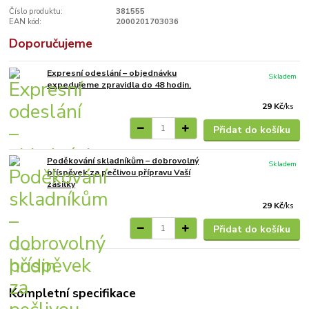
Číslo produktu:
381555
EAN kód:
2000201703036
Doporučujeme
Expresní odeslání – objednávku
Skladem
expedujeme zpravidla do 48 hodin.
29 Kč
/
ks
Přidat do košíku
Poděkování skladníkům – dobrovolný
Skladem
příspěvek za pečlivou přípravu Vaší
zásilky
29 Kč
/
ks
Přidat do košíku
Kompletní specifikace