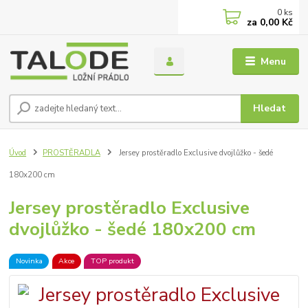
0
ks
za
0,00 Kč
Menu
Hledat
Úvod
PROSTĚRADLA
Jersey prostěradlo Exclusive dvojlůžko - šedé
180x200 cm
Jersey prostěradlo Exclusive
dvojlůžko - šedé 180x200 cm
Novinka
Akce
TOP produkt