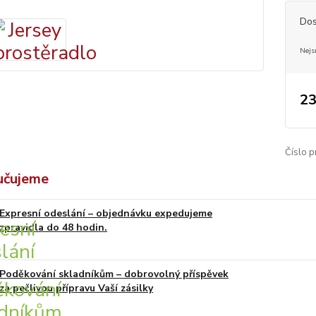
Dos
Nejs
23
Číslo p
učujeme
Expresní odeslání – objednávku expedujeme
zpravidla do 48 hodin.
Poděkování skladníkům – dobrovolný příspěvek
za pečlivou přípravu Vaší zásilky