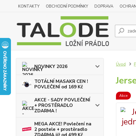
KONTAKTY
OBCHODNÍ PODMÍNKY
DOPRAVA
OCHRAN
Úvod
NOVINKY 2026
Jers
TOTÁLNÍ MASAKR CEN !
POVLEČENÍ od 169 Kč
Akce
AKCE - SADY POVLEČENÍ
+ PROSTĚRADLO
ZDARMA !
MEGA AKCE! Povlečení na
2 postele + prostěradlo
ZDARMA již od 499 Kč