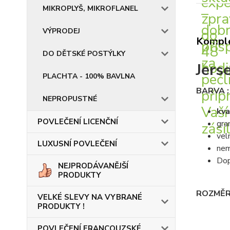
MIKROPLYŠ, MIKROFLANEL
VÝPRODEJ
Komple
DO DĚTSKÉ POSTÝLKY
Jers
PLACHTA - 100% BAVLNA
BARVA 
NEPROPUSTNÉ
kva
POVLEČENÍ LICENČNÍ
gra
vel
LUXUSNÍ POVLEČENÍ
nem
Dop
NEJPRODÁVANĚJŠÍ
PRODUKTY
ROZMĚR
VELKÉ SLEVY NA VYBRANÉ
PRODUKTY !
POVLEČENÍ FRANCOUZSKÉ