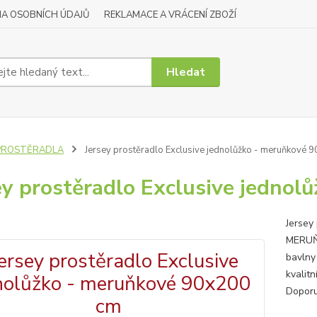
A OSOBNÍCH ÚDAJŮ
REKLAMACE A VRÁCENÍ ZBOŽÍ
Hledat
PROSTĚRADLA
Jersey prostěradlo Exclusive jednolůžko - meruňkové 
ey prostěradlo Exclusive jedno
Jersey
MERUŇK
bavlny
kvalitn
Doporu