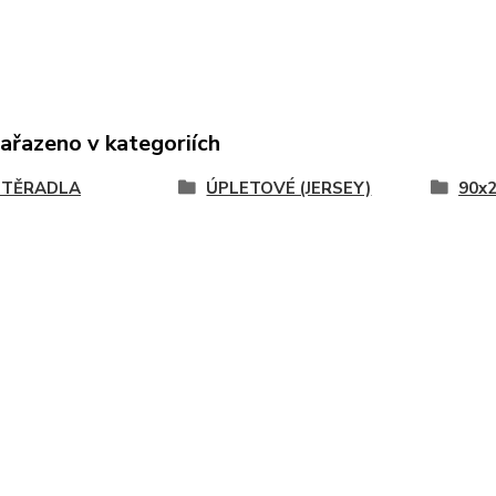
zařazeno v kategoriích
STĚRADLA
ÚPLETOVÉ (JERSEY)
90x