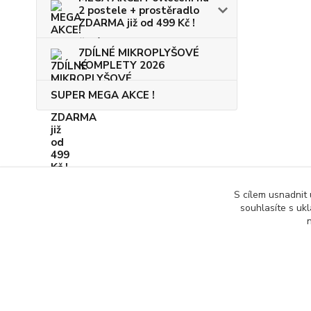
2 postele + prostěradlo
ZDARMA již od 499 Kč !
7DÍLNÉ MIKROPLYŠOVÉ
KOMPLETY 2026
SUPER MEGA AKCE !
S cílem usnadnit
souhlasíte s uk
n