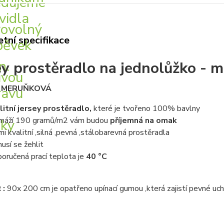
tní specifikace
ey prostěradlo na jednolůžko -
: MERUŇKOVÁ
litní jersey prostěradlo,
které je tvořeno 100% bavlny
máží 190 gramů/m2 vám budou
příjemná na omak
mi kvalitní ,silná ,pevná ,stálobarevná prostěradla
usí se žehlit
oručená prací teplota je
40 °C
 :
90x 200 cm je opatřeno upínací gumou ,která zajistí pevné uchy