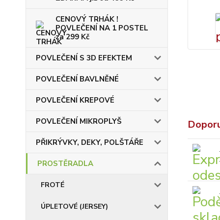
CENOVÝ TRHÁK !
POVLEČENÍ NA 1 POSTEL
za 299 Kč
POVLEČENÍ S 3D EFEKTEM
POVLEČENÍ BAVLNĚNÉ
POVLEČENÍ KREPOVÉ
POVLEČENÍ MIKROPLYŠ
Dopor
PŘIKRÝVKY, DEKY, POLŠTÁŘE
PROSTĚRADLA
FROTÉ
ÚPLETOVÉ (JERSEY)