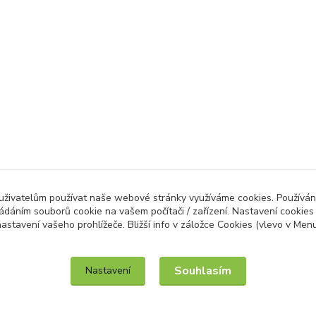
 uživatelům používat naše webové stránky využíváme cookies. Používán
ládáním souborů cookie na vašem počítači / zařízení. Nastavení cookies
astavení vašeho prohlížeče. Bližší info v záložce Cookies (vlevo v Men
IT služby na míru / unilogo.cz
Souhlasím
Nastavení