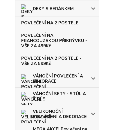
DEKY S BERÁNKEM
POVLEČENÍ NA 2 POSTELE
POVLEČENÍ NA
FRANCOUZSKOU PŘIKRÝVKU -
VŠE ZA 499Kč
POVLEČENÍ NA 2 POSTELE -
VŠE ZA 599Kč
VÁNOČNÍ POVLEČENÍ A
DEKORACE
VÁNOČNÍ SETY - STŮL A
ŽIDLE
VELIKONOČNÍ
POVLEČENÍ A DEKORACE
MEGA AKCE! Povlečení na