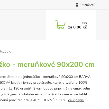
Přihlášení
0
ks
za
0,00 Kč
90x200 cm
lůžko - meruňkové 90x200 cm
 prostěradlo na jednolůžko - meruňkové 90x200 cm BARVA :
OVÁ kvalitní jersey prostěradlo, které je tvořeno 100%
 gramáží 190 gramů/m2 vám budou příjemná na omak velmi
í ,silná ,pevná ,stálobarevná prostěradla nemusí se žehlit
čená prací teplota je 40 °C ROZMĚR : 90x...
celý popis