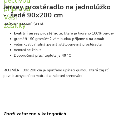
Jersey prostěradlo na jednolůžko
- šedé 90x200 cm
BARVA : TMAVĚ ŠEDÁ
kvalitní jersey prostěradlo,
které je tvořeno 100% bavlny
gramáží 190 gramů/m2 vám budou
příjemná na omak
velmi kvalitní ,silná ,pevná ,stálobarevná prostěradla
nemusí se žehlit
Doporučená prací teplota je
40 °C
ROZMĚR :
90x 200 cm je opatřeno upínací gumou ,která zajistí
pevné uchycení na matraci a zabrání shrnování
Zboží zařazeno v kategoriích