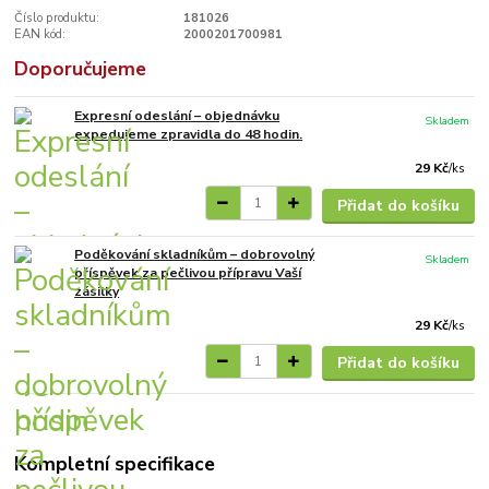
Číslo produktu:
181026
EAN kód:
2000201700981
Doporučujeme
Expresní odeslání – objednávku
Skladem
expedujeme zpravidla do 48 hodin.
29 Kč
/
ks
Přidat do košíku
Poděkování skladníkům – dobrovolný
Skladem
příspěvek za pečlivou přípravu Vaší
zásilky
29 Kč
/
ks
Přidat do košíku
Kompletní specifikace