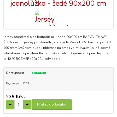
Jersey prostěradlo na jednolůžko - šedé 90x200 cm BARVA : TMAVĚ
ŠEDÁ kvalitní jersey prostěradlo, které je tvořeno 100% bavlny gramáží
190 gramů/m2 vám budou příjemná na omak velmi kvalitní ,silná ,pevná
,stálobarevná prostěradla nemusí se žehlit Doporučená prací teplota
je 40 °C ROZMĚR : 90x 20...
celý popis
Dostupnost
Skladem
Nejsme plátci DPH
239 Kč
/
ks
Přidat do košíku