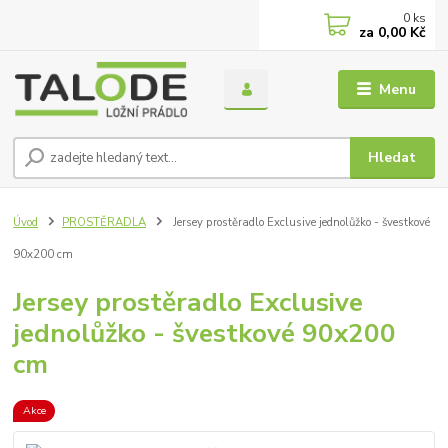
0
ks
za
0,00 Kč
Menu
Hledat
Úvod
PROSTĚRADLA
Jersey prostěradlo Exclusive jednolůžko - švestkové
90x200 cm
Jersey prostěradlo Exclusive
jednolůžko - švestkové 90x200
cm
Akce