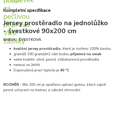
Kompletní specifikace
Jersey prostěradlo na jednolůžko
- švestkové 90x200 cm
BARVA : ŠVESTKOVÁ
kvalitní jersey prostěradlo,
které je tvořeno 100% bavlny
gramáží 190 gramů/m2 vám budou
příjemná na omak
velmi kvalitní ,silná ,pevná ,stálobarevná prostěradla
nemusí se žehlit
Doporučená prací teplota je
40 °C
ROZMĚR :
90x 200 cm je opatřeno upínací gumou ,která zajistí
pevné uchycení na matraci a zabrání shrnování