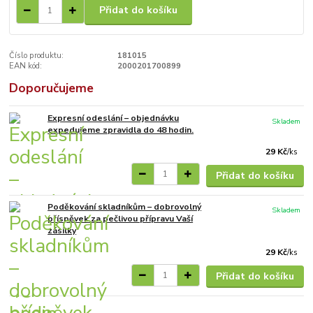
Přidat do košíku
Číslo produktu:
181015
EAN kód:
2000201700899
Doporučujeme
Expresní odeslání – objednávku
Skladem
expedujeme zpravidla do 48 hodin.
29 Kč
/
ks
Přidat do košíku
Poděkování skladníkům – dobrovolný
Skladem
příspěvek za pečlivou přípravu Vaší
zásilky
29 Kč
/
ks
Přidat do košíku