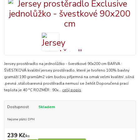
Jersey prostěradlo na jednolůžko - švestkové 90x200 cm BARVA :
ŠVESTKOVÁ kvalitní jersey prostěradlo, které je tvořeno 100% bavlny
gramáží 190 gramů/m2 vám budou příjemná na omak velmi kvalitní ,silná
,pevná ,stálobarevná prostěradla nemusí se žehlit Doporučená prací
teplota je 40 °C ROZMĚR : 90x...
celý popis
Dostupnost
Skladem
Nejsme plátci DPH
239 Kč
/
ks