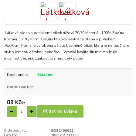
Látková plena s potiskem Lvíček růžový 70/70 Materiál: 100% Bavlna
Rozměr: 1x 70/70 cm Kvalitní látková bavlněná plena s potiskem
70x70cm. Plena je vyrobena z čisté bavlněné příze, která je nejlepší pro
styk s jemnou dětskou pokožkou. Vysoká kvalita šití minimalizuje
možnost třepení. 1.jakost Gramá...
celý popis
Dostupnost
Skladem
Nejsme plátci DPH
89 Kč
/
ks
Přidat do košíku
Číslo produktu:
SDS2400022
EAN kód:
2000201733293