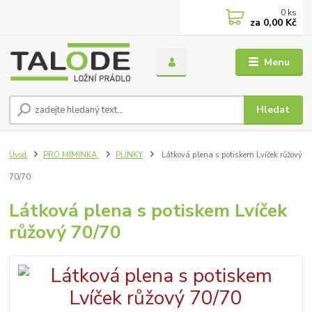
0
ks
za
0,00 Kč
Menu
Hledat
Úvod
PRO MIMINKA
PLÍNKY
Látková plena s potiskem Lvíček růžový
70/70
Látková plena s potiskem Lvíček
růžový 70/70