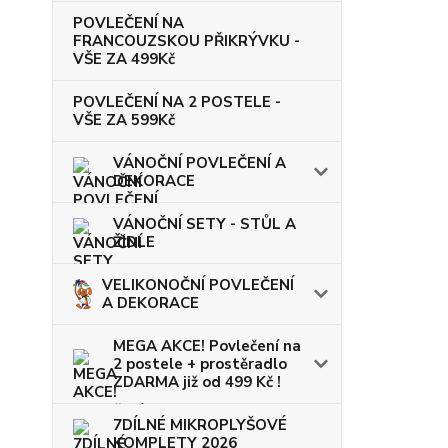
POVLEČENÍ NA
FRANCOUZSKOU PŘIKRÝVKU -
VŠE ZA 499Kč
POVLEČENÍ NA 2 POSTELE -
VŠE ZA 599Kč
VÁNOČNÍ POVLEČENÍ A
DEKORACE
VÁNOČNÍ SETY - STŮL A
ŽIDLE
VELIKONOČNÍ POVLEČENÍ
A DEKORACE
MEGA AKCE! Povlečení na
2 postele + prostěradlo
ZDARMA již od 499 Kč !
7DÍLNÉ MIKROPLYŠOVÉ
KOMPLETY 2026