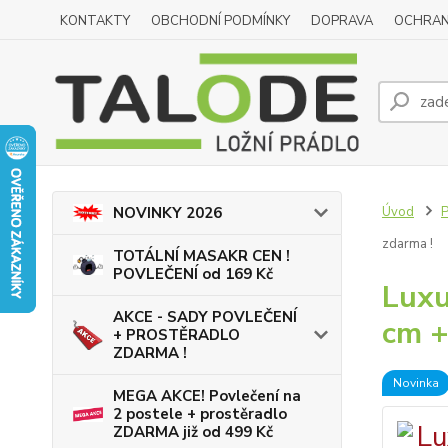
KONTAKTY
OBCHODNÍ PODMÍNKY
DOPRAVA
OCHRAN
Úvod
NOVINKY 2026
zdarma !
TOTÁLNÍ MASAKR CEN !
POVLEČENÍ od 169 Kč
Luxu
AKCE - SADY POVLEČENÍ
cm +
+ PROSTĚRADLO
ZDARMA !
Novinka
MEGA AKCE! Povlečení na
2 postele + prostěradlo
ZDARMA již od 499 Kč