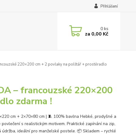
Přihlášení
0
ks
za
0,00 Kč
ncouzské 220×200 cm + 2 povlaky na polštář + prostěradlo
DA – francouzské 220×200
dlo zdarma !
×220 cm + 2×70×80 cm | 🧵 100% bavlna Hebké, prodyšné a
 povlečení s realistickým motivem. Praktické zapínání na zip,
 údržba, ideální pro manželské postele. 📦 Skladem – rychlé