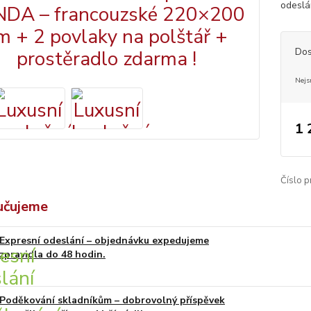
odeslá
Dos
Nejs
1 
Číslo p
učujeme
Expresní odeslání – objednávku expedujeme
zpravidla do 48 hodin.
Poděkování skladníkům – dobrovolný příspěvek