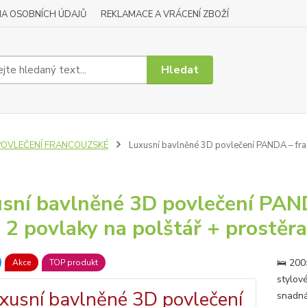
A OSOBNÍCH ÚDAJŮ
REKLAMACE A VRÁCENÍ ZBOŽÍ
Hledat
POVLEČENÍ FRANCOUZSKÉ
Luxusní bavlněné 3D povlečení PANDA – fra
sní bavlněné 3D povlečení PAN
 2 povlaky na polštář + prostěra
🛌 200
Akce
TOP produkt
stylové
snadná