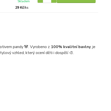
Skladem
29 Kč
/
ks
motivem pandy 🐼. Vyrobeno z
100% kvalitní bavlny
, je
ylový vzhled, který ocení děti i dospělí 🎨.