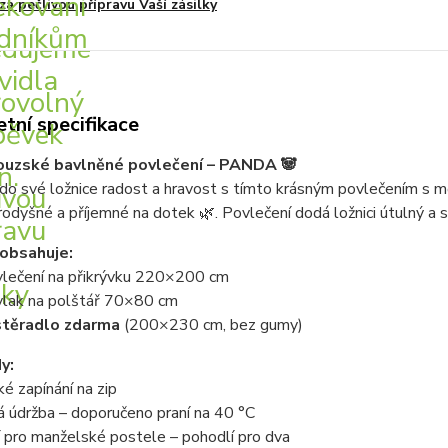
za pečlivou přípravu Vaší zásilky
tní specifikace
ouzské bavlněné povlečení – PANDA 🐼
 do své ložnice radost a hravost s tímto krásným povlečením s 
odyšné a příjemné na dotek 🌿. Povlečení dodá ložnici útulný a st
obsahuje:
vlečení na přikrývku 220×200 cm
vlak na polštář 70×80 cm
stěradlo zdarma
(200×230 cm, bez gumy)
y:
ké zapínání na zip
 údržba – doporučeno praní na 40 °C
í pro manželské postele – pohodlí pro dva