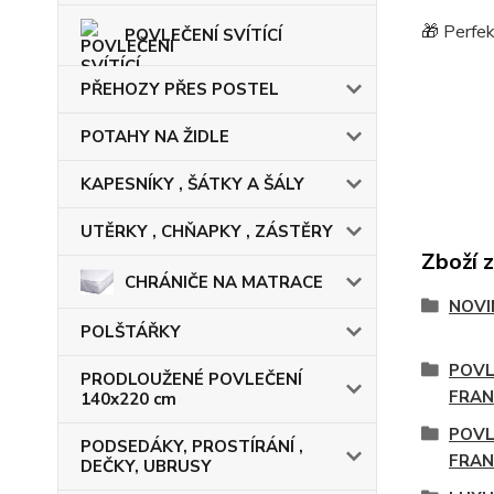
🎁 Perfek
POVLEČENÍ SVÍTÍCÍ
PŘEHOZY PŘES POSTEL
POTAHY NA ŽIDLE
KAPESNÍKY , ŠÁTKY A ŠÁLY
UTĚRKY , CHŇAPKY , ZÁSTĚRY
Zboží 
CHRÁNIČE NA MATRACE
NOVI
POLŠTÁŘKY
POVL
PRODLOUŽENÉ POVLEČENÍ
FRA
140x220 cm
POVL
PODSEDÁKY, PROSTÍRÁNÍ ,
FRAN
DEČKY, UBRUSY