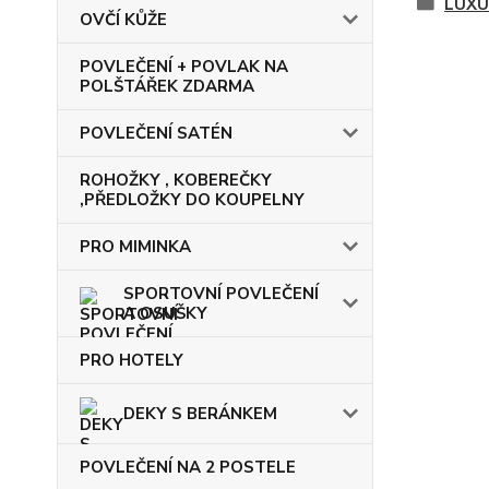
LUXU
OVČÍ KŮŽE
POVLEČENÍ + POVLAK NA
POLŠTÁŘEK ZDARMA
POVLEČENÍ SATÉN
ROHOŽKY , KOBEREČKY
,PŘEDLOŽKY DO KOUPELNY
PRO MIMINKA
SPORTOVNÍ POVLEČENÍ
A OSUŠKY
PRO HOTELY
DEKY S BERÁNKEM
POVLEČENÍ NA 2 POSTELE