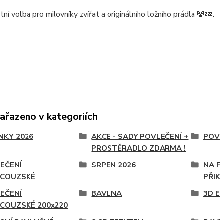
tní volba pro milovníky zvířat a originálního ložního prádla 🐼💤.
zařazeno v kategoriích
NKY 2026
AKCE - SADY POVLEČENÍ +
POV
PROSTĚRADLO ZDARMA !
EČENÍ
SRPEN 2026
NA 
NCOUZSKÉ
PŘI
EČENÍ
BAVLNA
3D 
COUZSKÉ 200x220