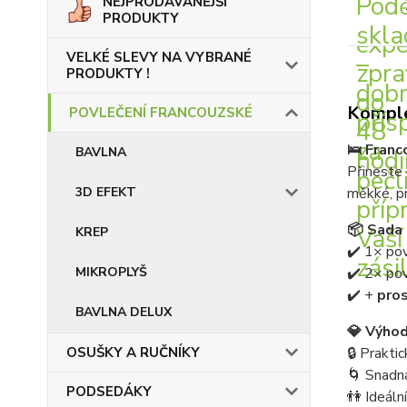
NEJPRODÁVANĚJŠÍ
PRODUKTY
VELKÉ SLEVY NA VYBRANÉ
PRODUKTY !
Komple
POVLEČENÍ FRANCOUZSKÉ
🛌 Franc
BAVLNA
Přineste
měkké, pr
3D EFEKT
📦 Sada 
KREP
✔️ 1× po
✔️ 2× po
MIKROPLYŠ
✔️ +
pro
BAVLNA DELUX
💎 Výhod
🔒 Praktic
OSUŠKY A RUČNÍKY
🌀 Snadná
PODSEDÁKY
👫 Ideáln