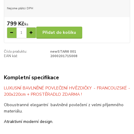
Nejsme plátci DPH
799 Kč
/
ks
Přidat do košíku
Číslo produktu:
newSTAR6 001
EAN kód:
2000201715008
Kompletní specifikace
LUXUSNÍ BAVLNĚNÉ POVLEČENÍ HVĚZDIČKY - FRANCOUZSKÉ -
200x220cm + PROSTĚRADLO ZDARMA !
Oboustranné elegantní bavlněné povlečení z velmi příjemného
materiálu.
Atraktivní moderní design.