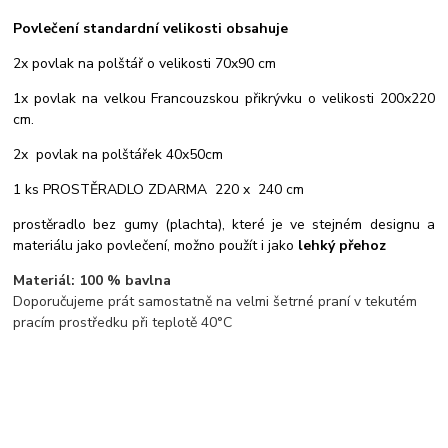
Povlečení standardní velikosti obsahuje
2x povlak na polštář o velikosti 70x90 cm
1x povlak na velkou Francouzskou přikrývku o velikosti 200x220
cm.
2x povlak na polštářek 40x50cm
1 ks PROSTĚRADLO ZDARMA 220 x 240 cm
prostěradlo bez gumy (plachta), které je ve stejném designu a
materiálu jako povlečení, možno použít i jako
lehký přehoz
Materiál: 100 % bavlna
Doporučujeme prát samostatně na velmi šetrné praní v tekutém
pracím prostředku při teplotě 40°C