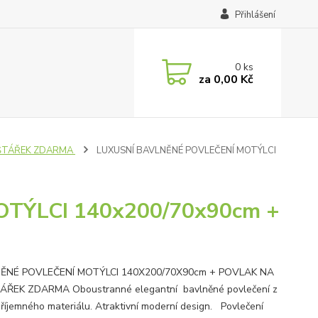
Přihlášení
0
ks
za
0,00 Kč
ŠTÁŘEK ZDARMA
LUXUSNÍ BAVLNĚNÉ POVLEČENÍ MOTÝLCI
TÝLCI 140x200/70x90cm +
ĚNÉ POVLEČENÍ MOTÝLCI 140X200/70X90cm + POVLAK NA
ÁŘEK ZDARMA Oboustranné elegantní bavlněné povlečení z
příjemného materiálu. Atraktivní moderní design. Povlečení