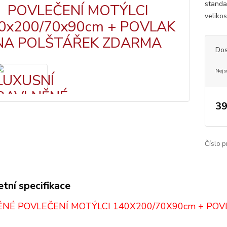
standa
veliko
Dos
Nejs
39
Číslo p
tní specifikace
NÉ POVLEČENÍ MOTÝLCI 140X200/70X90cm + PO