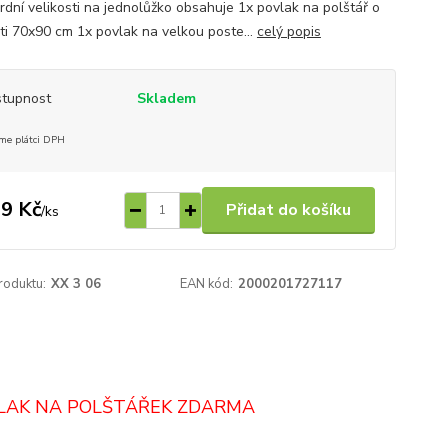
rdní velikosti na jednolůžko obsahuje 1x povlak na polštář o
sti 70x90 cm 1x povlak na velkou poste...
celý popis
tupnost
Skladem
me plátci DPH
9 Kč
Přidat do košíku
/
ks
roduktu:
XX 3 06
EAN kód:
2000201727117
VLAK NA POLŠTÁŘEK ZDARMA