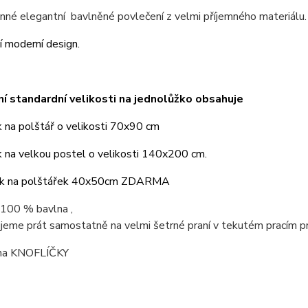
né elegantní bavlněné povlečení z velmi příjemného materiálu.
í moderní design.
í standardní velikosti na jednolůžko obsahuje
 na polštář o velikosti 70x90 cm
k na velkou postel o velikosti 140x200 cm.
ak na polštářek 40x50cm ZDARMA
 100 % bavlna ,
jeme prát samostatně na velmi šetrné praní v tekutém pracím p
 na KNOFLÍČKY