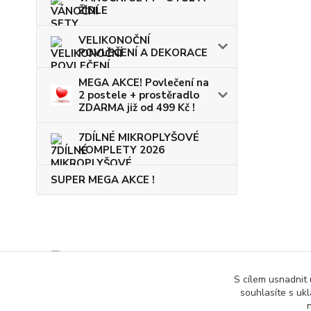
ŽIDLE
VELIKONOČNÍ
POVLEČENÍ A DEKORACE
MEGA AKCE! Povlečení na
2 postele + prostěradlo
ZDARMA již od 499 Kč !
7DÍLNÉ MIKROPLYŠOVÉ
KOMPLETY 2026
SUPER MEGA AKCE !
S cílem usnadnit
souhlasíte s uk
n