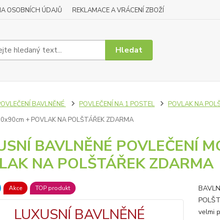
A OSOBNÍCH ÚDAJŮ
REKLAMACE A VRÁCENÍ ZBOŽÍ
Hledat
POVLEČENÍ BAVLNĚNÉ
POVLEČENÍ NA 1 POSTEL
POVLAK NA POL
70x90cm + POVLAK NA POLŠTÁŘEK ZDARMA
USNÍ BAVLNĚNÉ POVLEČENÍ MO
LAK NA POLŠTÁŘEK ZDARMA
BAVLN
Akce
TOP produkt
POLŠT
velmi 