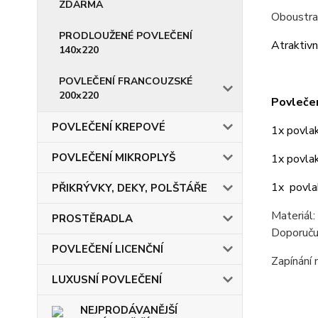
ZDARMA
Oboustran
PRODLOUŽENÉ POVLEČENÍ
Atraktivn
140x220
POVLEČENÍ FRANCOUZSKÉ
200x220
Povlečen
POVLEČENÍ KREPOVÉ
1x povlak
POVLEČENÍ MIKROPLYŠ
1x povla
1x povl
PŘIKRÝVKY, DEKY, POLŠTÁŘE
Materiál:
PROSTĚRADLA
Doporuču
POVLEČENÍ LICENČNÍ
Zapínání
LUXUSNÍ POVLEČENÍ
NEJPRODÁVANĚJŠÍ