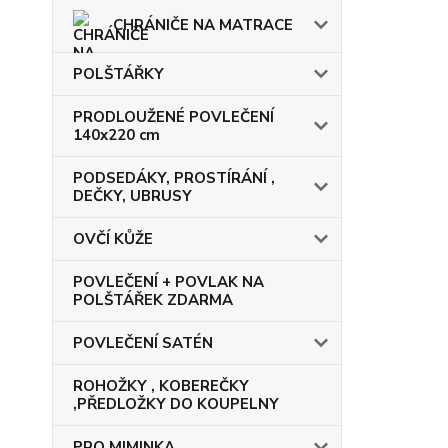
CHRÁNIČE NA MATRACE
POLŠTÁŘKY
PRODLOUŽENÉ POVLEČENÍ
140x220 cm
PODSEDÁKY, PROSTÍRÁNÍ ,
DEČKY, UBRUSY
OVČÍ KŮŽE
POVLEČENÍ + POVLAK NA
POLŠTÁŘEK ZDARMA
POVLEČENÍ SATÉN
ROHOŽKY , KOBEREČKY
,PŘEDLOŽKY DO KOUPELNY
PRO MIMINKA