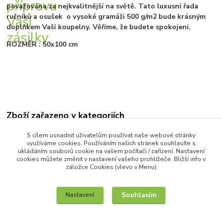
považována za nejkvalitnější na světě. Tato luxusní řada
ručníků a osušek o vysoké gramáži 500 g/m2 bude krásným
doplňkem Vaší koupelny. Věříme, že budete spokojeni.
ROZMĚR : 50x100 cm
Zboží zařazeno v kategoriích
LUXUSNÍ RUČNÍKY A OSUŠKY
S cílem usnadnit uživatelům používat naše webové stránky
využíváme cookies. Používáním našich stránek souhlasíte s
RUČNÍKY
ukládáním souborů cookie na vašem počítači / zařízení. Nastavení
cookies můžete změnit v nastavení vašeho prohlížeče. Bližší info v
záložce Cookies (vlevo v Menu)
Souhlasím
Nastavení
IT služby na míru / unilogo.cz