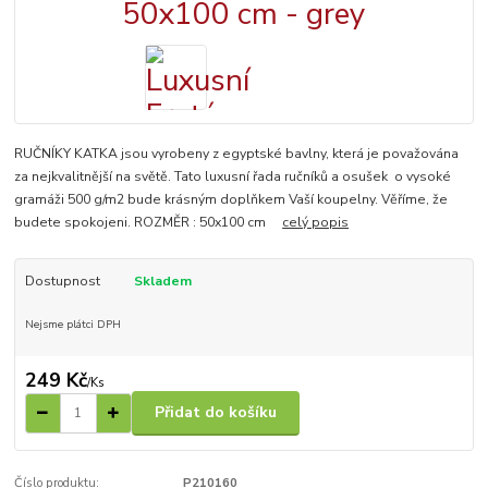
RUČNÍKY KATKA jsou vyrobeny z egyptské bavlny, která je považována
za nejkvalitnější na světě. Tato luxusní řada ručníků a osušek o vysoké
gramáži 500 g/m2 bude krásným doplňkem Vaší koupelny. Věříme, že
budete spokojeni. ROZMĚR : 50x100 cm
celý popis
Dostupnost
Skladem
Nejsme plátci DPH
249 Kč
/
Ks
Přidat do košíku
Číslo produktu:
P210160