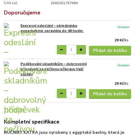
EAN kód:
2000201707980
Doporučujeme
Expresní odeslání – objednávku
Skladem
expedujeme zpravidla do 48 hodin.
29 Kč
/
ks
Přidat do košíku
Poděkování skladníkům – dobrovolný
Skladem
příspěvek za pečlivou přípravu Vaší
zásilky
29 Kč
/
ks
Přidat do košíku
Kompletní specifikace
RUČNÍKY KATKA jsou vyrobeny z egyptské bavlny, která je