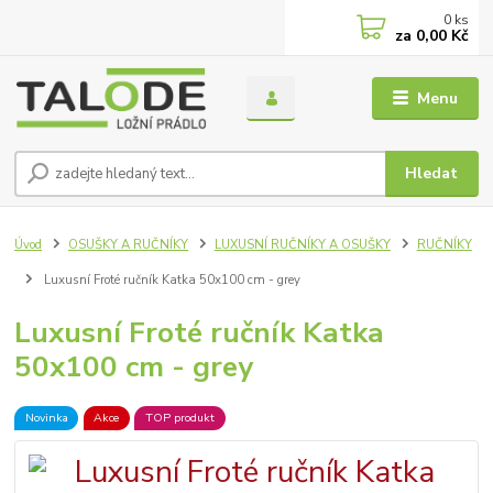
0
ks
za
0,00 Kč
Menu
Hledat
Úvod
OSUŠKY A RUČNÍKY
LUXUSNÍ RUČNÍKY A OSUŠKY
RUČNÍKY
Luxusní Froté ručník Katka 50x100 cm - grey
Luxusní Froté ručník Katka
50x100 cm - grey
Novinka
Akce
TOP produkt