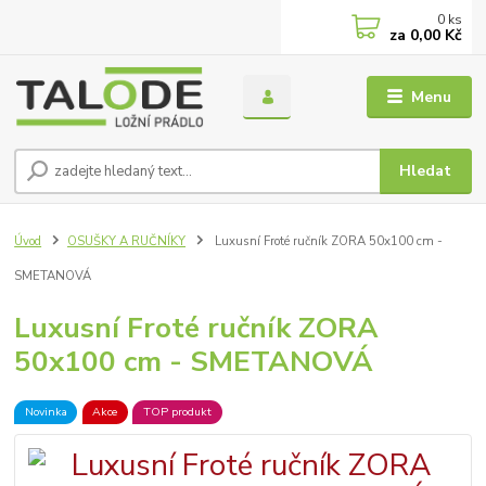
0
ks
za
0,00 Kč
Menu
Hledat
Úvod
OSUŠKY A RUČNÍKY
Luxusní Froté ručník ZORA 50x100 cm -
SMETANOVÁ
Luxusní Froté ručník ZORA
50x100 cm - SMETANOVÁ
Novinka
Akce
TOP produkt