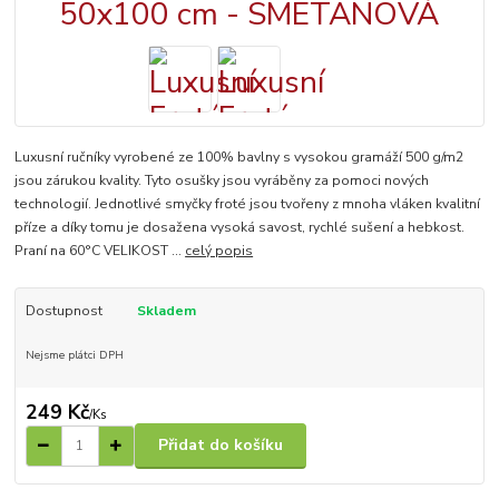
Luxusní ručníky vyrobené ze 100% bavlny s vysokou gramáží 500 g/m2
jsou zárukou kvality. Tyto osušky jsou vyráběny za pomoci nových
technologií. Jednotlivé smyčky froté jsou tvořeny z mnoha vláken kvalitní
příze a díky tomu je dosažena vysoká savost, rychlé sušení a hebkost.
Praní na 60°C VELIKOST ...
celý popis
Dostupnost
Skladem
Nejsme plátci DPH
249 Kč
/
Ks
Přidat do košíku