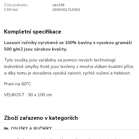
Číslo produktu:
sds236
EAN kód:
2000201713301
Kompletní specifikace
Luxusní ručníky vyrobené ze 100% bavlny s vysokou gramáží
500 g/m2 jsou zárukou kvality.
Tyto osušky jsou vyráběny za pomoci nových technologií.
Jednotlivé smyčky froté jsou tvořeny z mnoha vláken kvalitní příze
a díky tomu je dosažena vysoká savost, rychlé sušení a hebkost.
Praní na 60°C
VELIKOST : 50 x 100 cm
Zboží zařazeno v kategoriích
OSUŠKY A RUČNÍKY
LUXUSNÍ RUČNÍKY A OSUŠKY