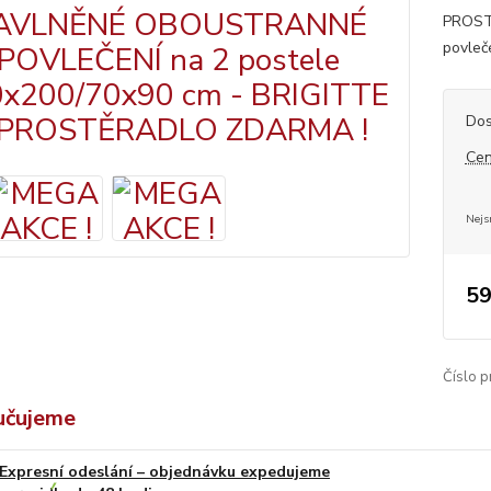
PROST
povleč
Dos
Cen
Nejs
59
Číslo p
učujeme
Expresní odeslání – objednávku expedujeme