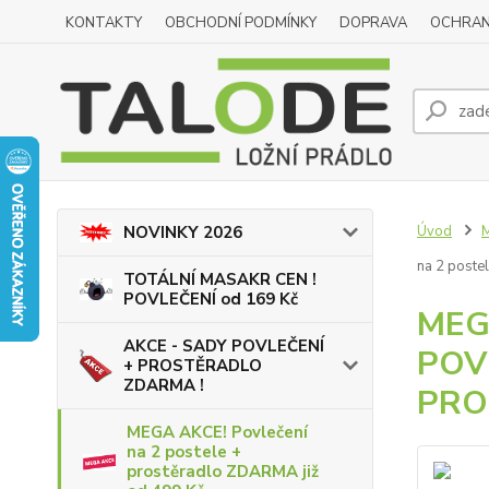
KONTAKTY
OBCHODNÍ PODMÍNKY
DOPRAVA
OCHRAN
Úvod
M
NOVINKY 2026
na 2 post
TOTÁLNÍ MASAKR CEN !
POVLEČENÍ od 169 Kč
MEG
AKCE - SADY POVLEČENÍ
POVL
+ PROSTĚRADLO
ZDARMA !
PRO
MEGA AKCE! Povlečení
na 2 postele +
prostěradlo ZDARMA již