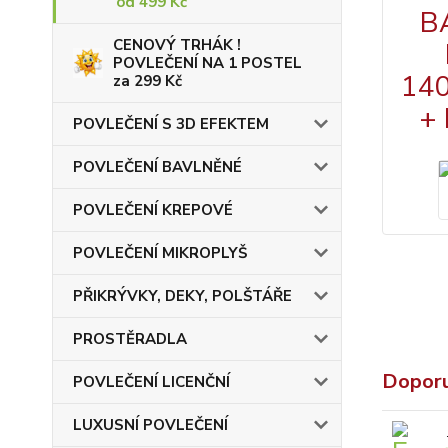
od 499 Kč
CENOVÝ TRHÁK !
POVLEČENÍ NA 1 POSTEL
za 299 Kč
POVLEČENÍ S 3D EFEKTEM
POVLEČENÍ BAVLNĚNÉ
POVLEČENÍ KREPOVÉ
POVLEČENÍ MIKROPLYŠ
PŘIKRÝVKY, DEKY, POLŠTÁŘE
PROSTĚRADLA
Dopor
POVLEČENÍ LICENČNÍ
LUXUSNÍ POVLEČENÍ