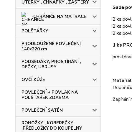
UTĚRKY , CHŇAPKY , ZÁSTĚRY
Sada pov
CHRÁNIČE NA MATRACE
2 ks pov
2 ks povl
POLŠTÁŘKY
2 ks pov
PRODLOUŽENÉ POVLEČENÍ
1 ks P
140x220 cm
prostěrad
PODSEDÁKY, PROSTÍRÁNÍ ,
DEČKY, UBRUSY
OVČÍ KŮŽE
Materiál
Doporuču
POVLEČENÍ + POVLAK NA
POLŠTÁŘEK ZDARMA
Zapínání 
POVLEČENÍ SATÉN
ROHOŽKY , KOBEREČKY
,PŘEDLOŽKY DO KOUPELNY