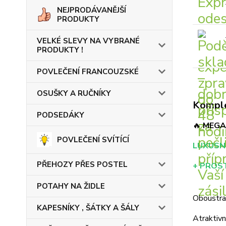
NEJPRODÁVANĚJŠÍ
PRODUKTY
VELKÉ SLEVY NA VYBRANÉ
PRODUKTY !
POVLEČENÍ FRANCOUZSKÉ
OSUŠKY A RUČNÍKY
Komple
PODSEDÁKY
🔥
MEGA 
POVLEČENÍ SVÍTÍCÍ
LUXUSNÍ
PŘEHOZY PŘES POSTEL
+ PROS
POTAHY NA ŽIDLE
Oboustran
KAPESNÍKY , ŠÁTKY A ŠÁLY
Atraktivn