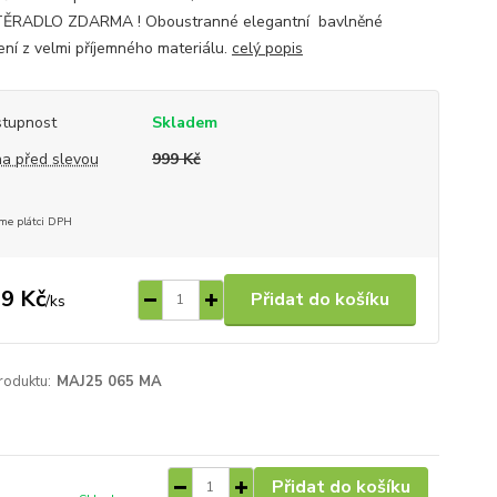
ĚRADLO ZDARMA ! Oboustranné elegantní bavlněné
ení z velmi příjemného materiálu.
celý popis
tupnost
Skladem
a před slevou
999 Kč
me plátci DPH
9 Kč
Přidat do košíku
/
ks
roduktu:
MAJ25 065 MA
Přidat do košíku