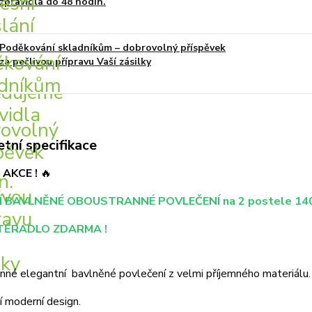
zpravidla do 48 hodin.
Poděkování skladníkům – dobrovolný příspěvek
za pečlivou přípravu Vaší zásilky
tní specifikace
AKCE !
🔥
 BAVLNĚNÉ OBOUSTRANNÉ POVLEČENÍ na 2 postele 140
TĚRADLO ZDARMA !
né elegantní bavlněné povlečení z velmi příjemného materiálu.
í moderní design.