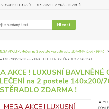
A OSOBNÍCH ÚDAJŮ
REKLAMACE A VRÁCENÍ ZBOŽÍ
Hledat
EGA AKCE! Povlečení na 2 postele + prostěradlo ZDARMA již od 499 Kč
ele 140x200/70x90 cm - BRIGITTE + PROSTĚRADLO ZDARMA !
A AKCE ! LUXUSNÍ BAVLNĚN
EČENÍ na 2 postele 140x200/7
STĚRADLO ZDARMA !
🔥 ME
POVLEČ