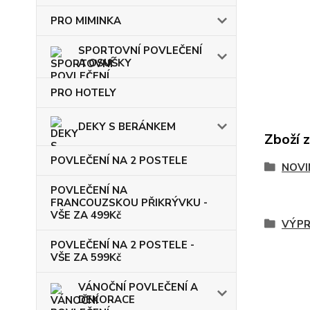
PRO MIMINKA
SPORTOVNÍ POVLEČENÍ
A OSUŠKY
PRO HOTELY
DEKY S BERÁNKEM
Zboží 
POVLEČENÍ NA 2 POSTELE
NOVI
POVLEČENÍ NA
FRANCOUZSKOU PŘIKRÝVKU -
VŠE ZA 499Kč
VÝPR
POVLEČENÍ NA 2 POSTELE -
VŠE ZA 599Kč
VÁNOČNÍ POVLEČENÍ A
DEKORACE