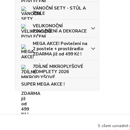
VÁNOČNÍ SETY - STŮL A
ŽIDLE
VELIKONOČNÍ
POVLEČENÍ A DEKORACE
MEGA AKCE! Povlečení na
2 postele + prostěradlo
ZDARMA již od 499 Kč !
7DÍLNÉ MIKROPLYŠOVÉ
KOMPLETY 2026
SUPER MEGA AKCE !
S cílem usnadnit