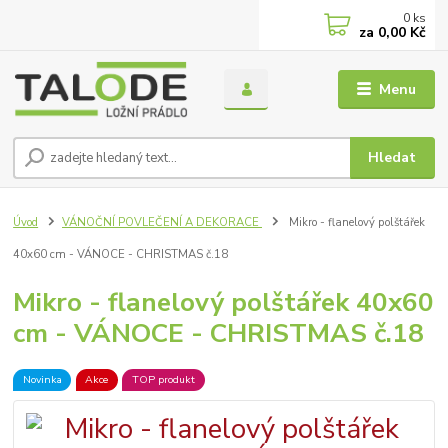
0
ks
za
0,00 Kč
Menu
Hledat
Úvod
VÁNOČNÍ POVLEČENÍ A DEKORACE
Mikro - flanelový polštářek
40x60 cm - VÁNOCE - CHRISTMAS č.18
Mikro - flanelový polštářek 40x60
cm - VÁNOCE - CHRISTMAS č.18
Novinka
Akce
TOP produkt