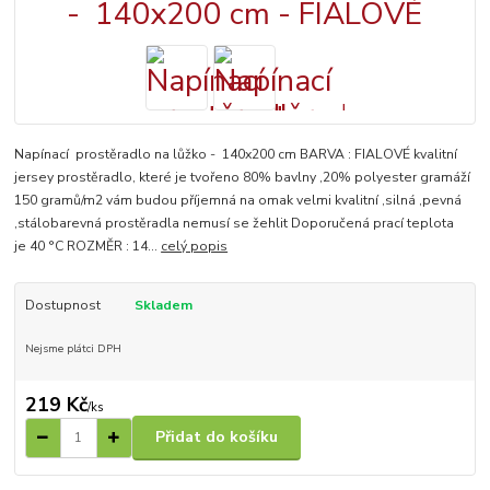
Napínací prostěradlo na lůžko - 140x200 cm BARVA : FIALOVÉ kvalitní
jersey prostěradlo, které je tvořeno 80% bavlny ,20% polyester gramáží
150 gramů/m2 vám budou příjemná na omak velmi kvalitní ,silná ,pevná
,stálobarevná prostěradla nemusí se žehlit Doporučená prací teplota
je 40 °C ROZMĚR : 14...
celý popis
Dostupnost
Skladem
Nejsme plátci DPH
219 Kč
/
ks
Přidat do košíku