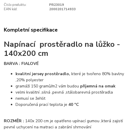
Číslo produktu:
PR23019
EAN kód:
2000201714933
Kompletní specifikace
Napínací prostěradlo na lůžko -
140x200 cm
BARVA : FIALOVÉ
kvalitní jersey prostěradlo,
které je tvořeno 80% bavlny
,20% polyester
gramáží 150 gramů/m2 vám budou
příjemná na omak
velmi kvalitní ,silná ,pevná ,stálobarevná prostěradla
nemusí se žehlit
Doporučená prací teplota je
40 °C
ROZMĚR :
140x 200 cm je opatřeno upínací gumou ,která zajistí
pevné uchycení na matraci a zabrání shrnování