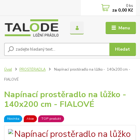
0
ks
za
0,00 Kč
Menu
Hledat
Úvod
PROSTĚRADLA
Napínací prostěradlo na lůžko - 140x200 cm -
FIALOVÉ
Napínací prostěradlo na lůžko -
140x200 cm - FIALOVÉ
Novinka
Akce
TOP produkt