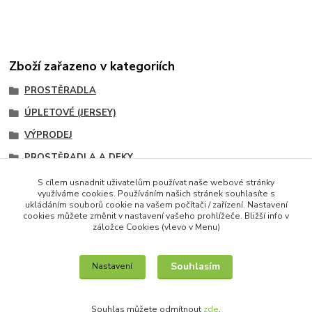
Zboží zařazeno v kategoriích
PROSTĚRADLA
ÚPLETOVÉ (JERSEY)
VÝPRODEJ
PROSTĚRADLA A DEKY
140x200cm
S cílem usnadnit uživatelům používat naše webové stránky
využíváme cookies. Používáním našich stránek souhlasíte s
140x200 cm
ukládáním souborů cookie na vašem počítači / zařízení. Nastavení
cookies můžete změnit v nastavení vašeho prohlížeče. Bližší info v
záložce Cookies (vlevo v Menu)
Souhlasím
Nastavení
IT služby na míru / unilogo.cz
Souhlas můžete odmítnout
zde
.