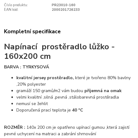
Číslo produktu:
PR23010-160
EAN kód:
2000201726233
Kompletní specifikace
Napínací prostěradlo lůžko -
160x200 cm
BARVA : TYRKYSOVÁ
kvalitní jersey prostěradlo,
které je tvořeno 80% bavlny
,20% polyester
gramáží 150 gramů/m2 vám budou
příjemná na omak
velmi kvalitní ,silná ,pevná ,stálobarevná prostěradla
nemusí se žehlit
Doporučená prací teplota je
40 °C
ROZMĚR :
140x 200 cm je opatřeno upínací gumou ,která zajistí
pevné uchycení na matraci a zabrání shrnování