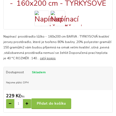
Napínací prostěradlo lůžko - 160x200 cm BARVA : TYRKYSOVÁ kvalitní
jersey prostěradlo, které je tvořeno 80% bavlny ,20% polyester gramáží
150 gramů/m2 vám budou příjemná na omak velmi kvalitní ,silná ,pevná
,stálobarevná prostěradla nemusí se žehlit Doporučená prací teplota
je 40 °C ROZMĚR : 140...
celý popis
Dostupnost
Skladem
Nejsme plátci DPH
229 Kč
/
ks
Přidat do košíku