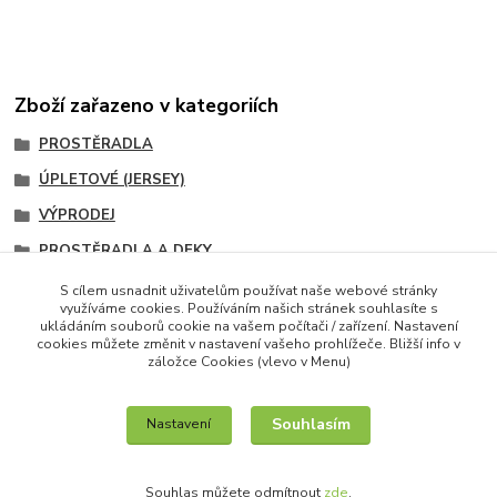
Zboží zařazeno v kategoriích
PROSTĚRADLA
ÚPLETOVÉ (JERSEY)
VÝPRODEJ
PROSTĚRADLA A DEKY
160x200cm
S cílem usnadnit uživatelům používat naše webové stránky
využíváme cookies. Používáním našich stránek souhlasíte s
160x200 cm
ukládáním souborů cookie na vašem počítači / zařízení. Nastavení
cookies můžete změnit v nastavení vašeho prohlížeče. Bližší info v
záložce Cookies (vlevo v Menu)
Souhlasím
Nastavení
IT služby na míru / unilogo.cz
Souhlas můžete odmítnout
zde
.