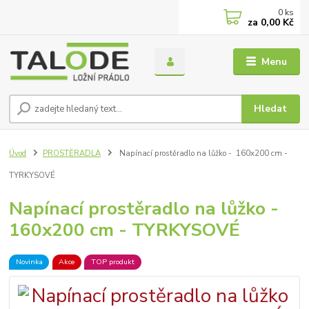
0
ks
za
0,00 Kč
Menu
Hledat
Úvod
PROSTĚRADLA
Napínací prostěradlo na lůžko - 160x200 cm -
TYRKYSOVÉ
Napínací prostěradlo na lůžko -
160x200 cm - TYRKYSOVÉ
Novinka
Akce
TOP produkt