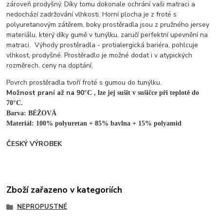
zároveň prodyšný. Díky tomu dokonale ochrání vaši matraci a
nedochází zadržování vlhkosti. Horní plocha je z froté s
polyuretanovým zátěrem, boky prostěradla jsou z pružného jersey
materiálu, který díky gumě v tunýlku, zaručí perfektní upevnění na
matraci. Výhody prostěradla - protialergická bariéra, pohlcuje
vlhkost, prodyšné. Prostěradlo je možné dodat i v atypických
rozměrech. ceny na doptání.
Povrch prostěradla tvoří froté s gumou do tunýlku.
Možnost praní až na 90
°C , lze jej sušit v sušičce při teplotě do
70°C.
Barva: BÉŽOVÁ
Materiál:
100% polyuretan + 85% bavlna + 15% polyamid
ČESKÝ VÝROBEK
Zboží zařazeno v kategoriích
NEPROPUSTNÉ