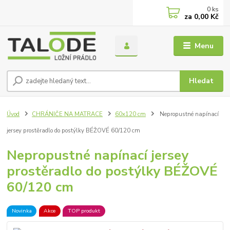
0
ks
za
0,00 Kč
Menu
Hledat
Úvod
CHRÁNIČE NA MATRACE
60x120 cm
Nepropustné napínací
jersey prostěradlo do postýlky BÉŽOVÉ 60/120 cm
Nepropustné napínací jersey
prostěradlo do postýlky BÉŽOVÉ
60/120 cm
Novinka
Akce
TOP produkt