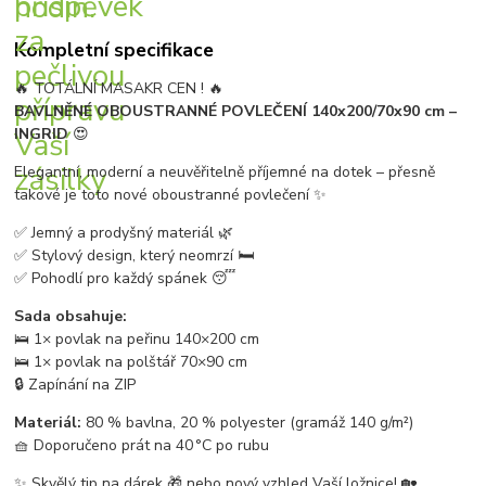
Kompletní specifikace
🔥 TOTÁLNÍ MASAKR CEN ! 🔥
BAVLNĚNÉ OBOUSTRANNÉ POVLEČENÍ 140x200/70x90 cm –
INGRID
😍
Elegantní, moderní a neuvěřitelně příjemné na dotek – přesně
takové je toto nové oboustranné povlečení ✨
✅ Jemný a prodyšný materiál 🌿
✅ Stylový design, který neomrzí 🛏️
✅ Pohodlí pro každý spánek 😴
Sada obsahuje:
🛌 1× povlak na peřinu 140×200 cm
🛌 1× povlak na polštář 70×90 cm
🔒 Zapínání na ZIP
Materiál:
80 % bavlna, 20 % polyester (gramáž 140 g/m²)
🧺 Doporučeno prát na 40 °C po rubu
✨ Skvělý tip na dárek 🎁 nebo nový vzhled Vaší ložnice! 🏡