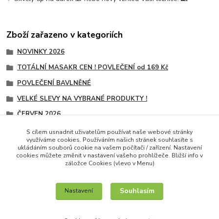
Zboží zařazeno v kategoriích
NOVINKY 2026
TOTÁLNÍ MASAKR CEN ! POVLEČENÍ od 169 Kč
POVLEČENÍ BAVLNĚNÉ
VELKÉ SLEVY NA VYBRANÉ PRODUKTY !
ČERVEN 2026
POVLEČENÍ NA 1 POSTEL
S cílem usnadnit uživatelům používat naše webové stránky
využíváme cookies. Používáním našich stránek souhlasíte s
POVLEČENÍ NA 1 POSTEL
ukládáním souborů cookie na vašem počítači / zařízení. Nastavení
cookies můžete změnit v nastavení vašeho prohlížeče. Bližší info v
záložce Cookies (vlevo v Menu)
Souhlasím
Nastavení
IT služby na míru / unilogo.cz