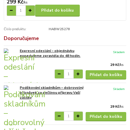
299 Kč
/
ks
Přidat do košíku
Číslo produktu:
HABW25278
Doporučujeme
Expresní odeslání – objednávku
Skladem
expedujeme zpravidla do 48 hodin.
29 Kč
/
ks
Přidat do košíku
Poděkování skladníkům – dobrovolný
Skladem
příspěvek za pečlivou přípravu Vaší
zásilky
29 Kč
/
ks
Přidat do košíku