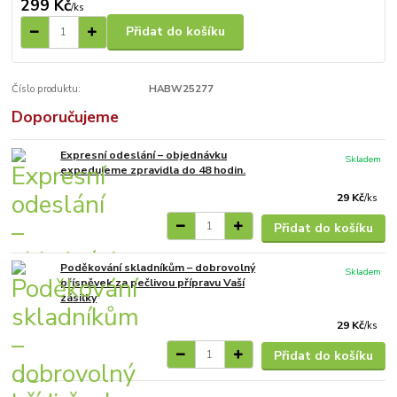
299 Kč
/
ks
Přidat do košíku
Číslo produktu:
HABW25277
Doporučujeme
Expresní odeslání – objednávku
Skladem
expedujeme zpravidla do 48 hodin.
29 Kč
/
ks
Přidat do košíku
Poděkování skladníkům – dobrovolný
Skladem
příspěvek za pečlivou přípravu Vaší
zásilky
29 Kč
/
ks
Přidat do košíku