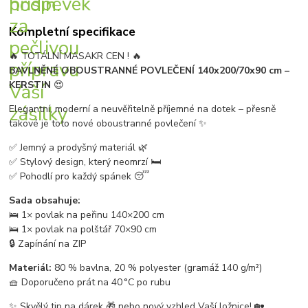
Kompletní specifikace
🔥 TOTÁLNÍ MASAKR CEN ! 🔥
BAVLNĚNÉ OBOUSTRANNÉ POVLEČENÍ 140x200/70x90 cm –
KERSTIN
😍
Elegantní, moderní a neuvěřitelně příjemné na dotek – přesně
takové je toto nové oboustranné povlečení ✨
✅ Jemný a prodyšný materiál 🌿
✅ Stylový design, který neomrzí 🛏️
✅ Pohodlí pro každý spánek 😴
Sada obsahuje:
🛌 1× povlak na peřinu 140×200 cm
🛌 1× povlak na polštář 70×90 cm
🔒 Zapínání na ZIP
Materiál:
80 % bavlna, 20 % polyester (gramáž 140 g/m²)
🧺 Doporučeno prát na 40 °C po rubu
✨ Skvělý tip na dárek 🎁 nebo nový vzhled Vaší ložnice! 🏡