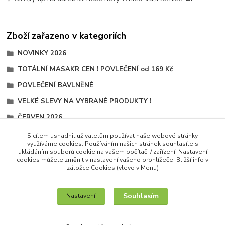
Zboží zařazeno v kategoriích
NOVINKY 2026
TOTÁLNÍ MASAKR CEN ! POVLEČENÍ od 169 Kč
POVLEČENÍ BAVLNĚNÉ
VELKÉ SLEVY NA VYBRANÉ PRODUKTY !
ČERVEN 2026
POVLEČENÍ NA 1 POSTEL
S cílem usnadnit uživatelům používat naše webové stránky
využíváme cookies. Používáním našich stránek souhlasíte s
POVLEČENÍ NA 1 POSTEL
ukládáním souborů cookie na vašem počítači / zařízení. Nastavení
cookies můžete změnit v nastavení vašeho prohlížeče. Bližší info v
záložce Cookies (vlevo v Menu)
Souhlasím
Nastavení
IT služby na míru / unilogo.cz