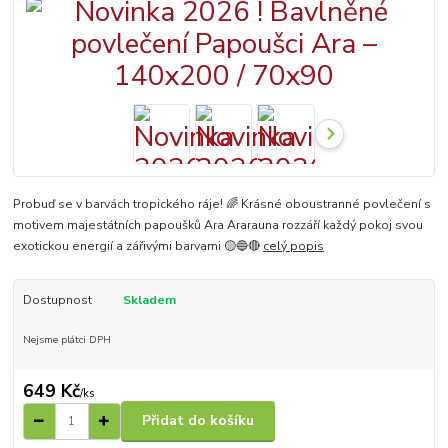
Probuď se v barvách tropického ráje! 🌈 Krásné oboustranné povlečení s
motivem majestátních papoušků Ara Ararauna rozzáří každý pokoj svou
exotickou energií a zářivými barvami 🟡🔵🔴
celý popis
Dostupnost
Skladem
Nejsme plátci DPH
649 Kč
/
ks
Přidat do košíku