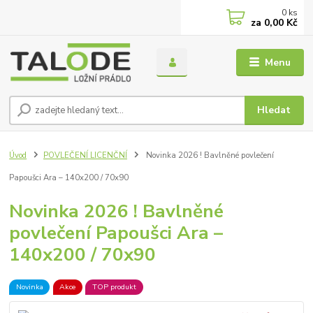
0
ks
za
0,00 Kč
Menu
Hledat
Úvod
POVLEČENÍ LICENČNÍ
Novinka 2026 ! Bavlněné povlečení
Papoušci Ara – 140x200 / 70x90
Novinka 2026 ! Bavlněné
povlečení Papoušci Ara –
140x200 / 70x90
Novinka
Akce
TOP produkt