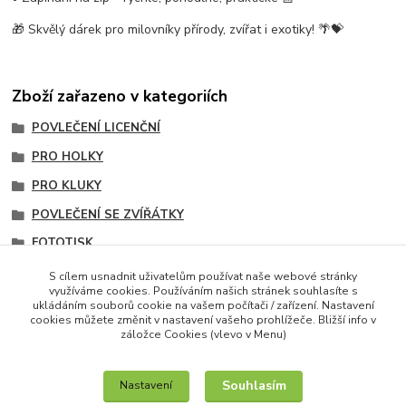
🎁 Skvělý dárek pro milovníky přírody, zvířat i exotiky! 🌴💝
Zboží zařazeno v kategoriích
POVLEČENÍ LICENČNÍ
PRO HOLKY
PRO KLUKY
POVLEČENÍ SE ZVÍŘÁTKY
FOTOTISK
PRO TEENAGERY
S cílem usnadnit uživatelům používat naše webové stránky
využíváme cookies. Používáním našich stránek souhlasíte s
BAVLNA PREMIUM DE LUXE
ukládáním souborů cookie na vašem počítači / zařízení. Nastavení
cookies můžete změnit v nastavení vašeho prohlížeče. Bližší info v
záložce Cookies (vlevo v Menu)
Souhlasím
Nastavení
IT služby na míru / unilogo.cz