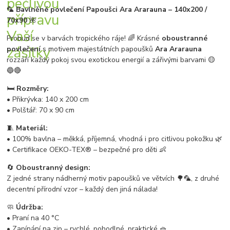
🦜
Bavlněné povlečení Papoušci Ara Ararauna – 140x200 /
70x90
🌺
Probuď se v barvách tropického ráje! 🌈 Krásné
oboustranné
povlečení
s motivem majestátních papoušků
Ara Ararauna
rozzáří každý pokoj svou exotickou energií a zářivými barvami 🟡
🔵🔴
🛏️
Rozměry:
• Přikrývka: 140 x 200 cm
• Polštář: 70 x 90 cm
🧵
Materiál:
• 100% bavlna – měkká, příjemná, vhodná i pro citlivou pokožku 🌿
• Certifikace OEKO-TEX® – bezpečné pro děti 👶
🔄
Oboustranný design:
Z jedné strany nádherný motiv papoušků ve větvích 🌳🦜, z druhé
decentní přírodní vzor – každý den jiná nálada!
🧼
Údržba:
• Praní na 40 °C
• Zapínání na zip – rychlé, pohodlné, praktické 🧺