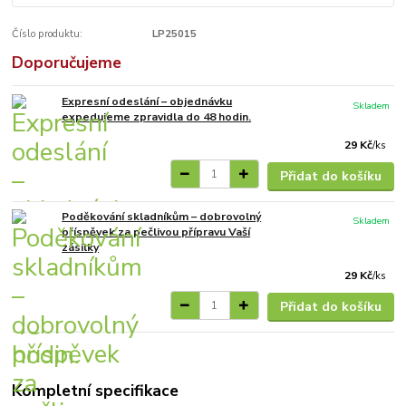
Číslo produktu:
LP25015
Doporučujeme
Expresní odeslání – objednávku
Skladem
expedujeme zpravidla do 48 hodin.
29 Kč
/
ks
Přidat do košíku
Poděkování skladníkům – dobrovolný
Skladem
příspěvek za pečlivou přípravu Vaší
zásilky
29 Kč
/
ks
Přidat do košíku
Kompletní specifikace