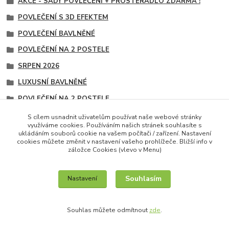
AKCE - SADY POVLEČENÍ + PROSTĚRADLO ZDARMA !
POVLEČENÍ S 3D EFEKTEM
POVLEČENÍ BAVLNĚNÉ
POVLEČENÍ NA 2 POSTELE
SRPEN 2026
LUXUSNÍ BAVLNĚNÉ
POVLEČENÍ NA 2 POSTELE
POVLEČENÍ NA 2 POSTELE
S cílem usnadnit uživatelům používat naše webové stránky
využíváme cookies. Používáním našich stránek souhlasíte s
SADY - PROSTĚRADLO ZDARMA
ukládáním souborů cookie na vašem počítači / zařízení. Nastavení
cookies můžete změnit v nastavení vašeho prohlížeče. Bližší info v
záložce Cookies (vlevo v Menu)
Souhlasím
Nastavení
IT služby na míru / unilogo.cz
Souhlas můžete odmítnout
zde
.
Vytvořeno na
Eshop-rychle.cz