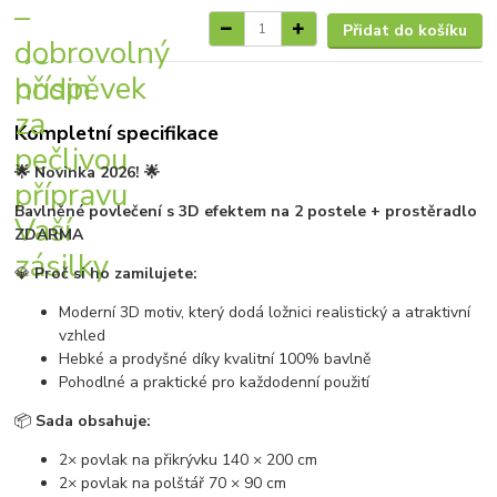
Přidat do košíku
Kompletní specifikace
🌟 Novinka 2026! 🌟
Bavlněné povlečení s 3D efektem na 2 postele + prostěradlo
ZDARMA
💎
Proč si ho zamilujete:
Moderní 3D motiv, který dodá ložnici realistický a atraktivní
vzhled
Hebké a prodyšné díky kvalitní 100% bavlně
Pohodlné a praktické pro každodenní použití
📦
Sada obsahuje:
2× povlak na přikrývku 140 × 200 cm
2× povlak na polštář 70 × 90 cm