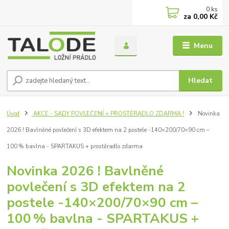
0
ks
za
0,00 Kč
Menu
Hledat
Úvod
AKCE - SADY POVLEČENÍ + PROSTĚRADLO ZDARMA !
Novinka
2026 ! Bavlněné povlečení s 3D efektem na 2 postele -140×200/70×90 cm –
100 % bavlna - SPARTAKUS + prostěradlo zdarma
Novinka 2026 ! Bavlněné
povlečení s 3D efektem na 2
postele -140×200/70×90 cm –
100 % bavlna - SPARTAKUS +