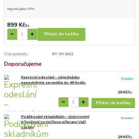
Nejsme plátci DPH
899 Kč
/
ks
Přidat do košíku
Číslo produktu:
NT-7H 2502
Doporučujeme
Expresní odeslání – objednávku
Skladem
expedujeme zpravidla do 48 hodin.
29 Kč
/
ks
Přidat do košíku
Poděkování skladníkům – dobrovolný
Skladem
příspěvek za pečlivou přípravu Vaší
zásilky
29 Kč
/
ks