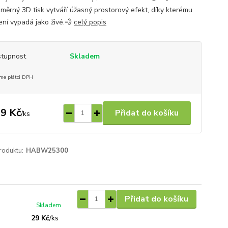
změrný 3D tisk vytváří úžasný prostorový efekt, díky kterému
ení vypadá jako živé.💨
celý popis
tupnost
Skladem
me plátci DPH
9 Kč
Přidat do košíku
/
ks
roduktu:
HABW25300
Přidat do košíku
Skladem
29 Kč
/
ks