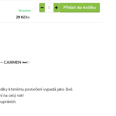
Přidat do košíku
Skladem
29 Kč
/
ks
 – CARMEN
🛏️✨
 díky kterému povlečení vypadá jako živé.
í na celý rok!
vypráních.