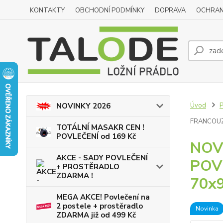
KONTAKTY
OBCHODNÍ PODMÍNKY
DOPRAVA
OCHRAN
Úvod
NOVINKY 2026
FRANCOUZ
TOTÁLNÍ MASAKR CEN !
POVLEČENÍ od 169 Kč
NOV
AKCE - SADY POVLEČENÍ
POV
+ PROSTĚRADLO
ZDARMA !
70x
MEGA AKCE! Povlečení na
2 postele + prostěradlo
Novinka
ZDARMA již od 499 Kč