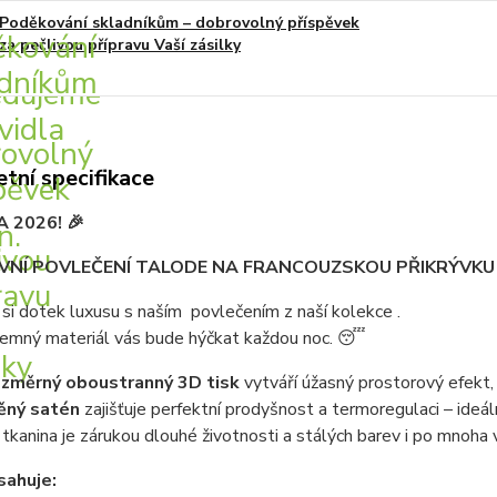
Poděkování skladníkům – dobrovolný příspěvek
za pečlivou přípravu Vaší zásilky
tní specifikace
 2026! 🎉
IVNÍ POVLEČENÍ TALODE NA FRANCOUZSKOU PŘIKRÝVKU
si dotek luxusu s naším povlečením z naší kolekce .
jemný materiál vás bude hýčkat každou noc. 😴
ozměrný oboustranný 3D tisk
vytváří úžasný prostorový efekt,
ěný satén
zajišťuje perfektní prodyšnost a termoregulaci – ideáln
tkanina je zárukou dlouhé životnosti a stálých barev i po mnoha 
sahuje: