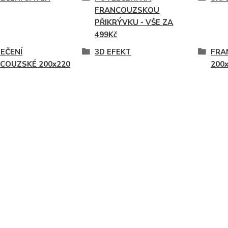
FRANCOUZSKOU
PŘIKRÝVKU - VŠE ZA
499Kč
EČENÍ
3D EFEKT
FRA
COUZSKÉ 200x220
200