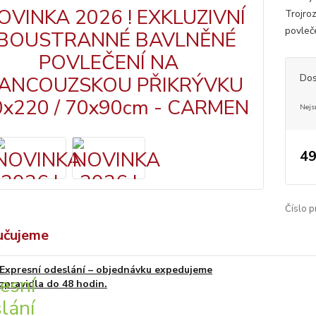
Trojro
povleč
Dos
Nejs
49
Číslo p
učujeme
Expresní odeslání – objednávku expedujeme
zpravidla do 48 hodin.