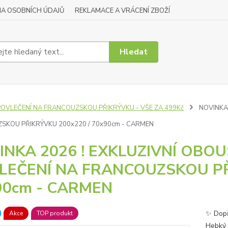
A OSOBNÍCH ÚDAJŮ
REKLAMACE A VRÁCENÍ ZBOŽÍ
Hledat
POVLEČENÍ NA FRANCOUZSKOU PŘIKRÝVKU - VŠE ZA 499Kč
NOVINKA 
SKOU PŘIKRÝVKU 200x220 / 70x90cm - CARMEN
INKA 2026 ! EXKLUZIVNÍ OB
LEČENÍ NA FRANCOUZSKOU PŘ
90cm - CARMEN
✨ Dopř
Akce
TOP produkt
Hebký 