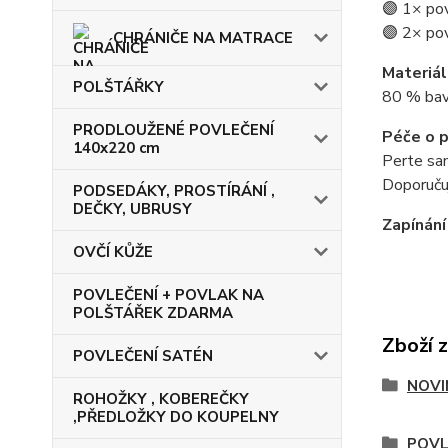
🟣 1× po
🟣 2× po
CHRÁNIČE NA MATRACE
Materiál
POLŠTÁŘKY
80 % bavl
PRODLOUŽENÉ POVLEČENÍ
Péče o p
140x220 cm
Perte sam
Doporučuj
PODSEDÁKY, PROSTÍRÁNÍ ,
DEČKY, UBRUSY
Zapínání
OVČÍ KŮŽE
POVLEČENÍ + POVLAK NA
POLŠTÁŘEK ZDARMA
Zboží 
POVLEČENÍ SATÉN
NOVI
ROHOŽKY , KOBEREČKY
,PŘEDLOŽKY DO KOUPELNY
POVL