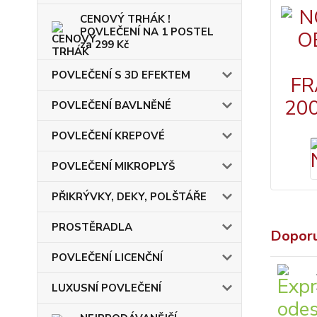
CENOVÝ TRHÁK !
POVLEČENÍ NA 1 POSTEL
za 299 Kč
POVLEČENÍ S 3D EFEKTEM
POVLEČENÍ BAVLNĚNÉ
POVLEČENÍ KREPOVÉ
POVLEČENÍ MIKROPLYŠ
PŘIKRÝVKY, DEKY, POLŠTÁŘE
PROSTĚRADLA
Dopor
POVLEČENÍ LICENČNÍ
LUXUSNÍ POVLEČENÍ