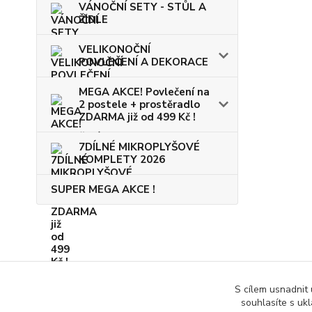
VÁNOČNÍ SETY - STŮL A
ŽIDLE
VELIKONOČNÍ
POVLEČENÍ A DEKORACE
MEGA AKCE! Povlečení na
2 postele + prostěradlo
ZDARMA již od 499 Kč !
7DÍLNÉ MIKROPLYŠOVÉ
KOMPLETY 2026
SUPER MEGA AKCE !
S cílem usnadnit
souhlasíte s uk