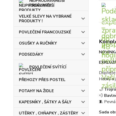
NEJPRODÁVANĚJŠÍ
PRODUKTY
VELKÉ SLEVY NA VYBRANÉ
PRODUKTY !
POVLEČENÍ FRANCOUZSKÉ
Komple
OSUŠKY A RUČNÍKY
NOVINKA
PODSEDÁKY
EXKLUZ
POVLEČENÍ SVÍTÍCÍ
Dopřejte 
Hebký a 
PŘEHOZY PŘES POSTEL
🌙
Trojr
POTAHY NA ŽIDLE
💨
Bavln
🧵 Pevná 
KAPESNÍKY , ŠÁTKY A ŠÁLY
Sada ob
UTĚRKY , CHŇAPKY , ZÁSTĚRY