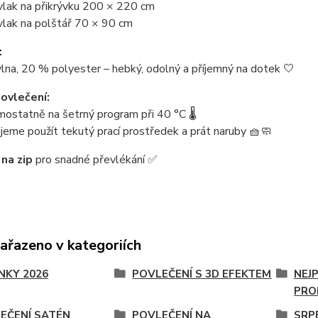
vlak na přikrývku 200 × 220 cm
vlak na polštář 70 × 90 cm
:
na, 20 % polyester – hebký, odolný a příjemný na dotek 🤍
ovlečení:
ostatně na šetrný program při 40 °C 🌡️
eme použít tekutý prací prostředek a prát naruby 🧺🧼
 na zip
pro snadné převlékání ✅
zařazeno v kategoriích
NKY 2026
POVLEČENÍ S 3D EFEKTEM
NEJ
PRO
EČENÍ SATÉN
POVLEČENÍ NA
SRP