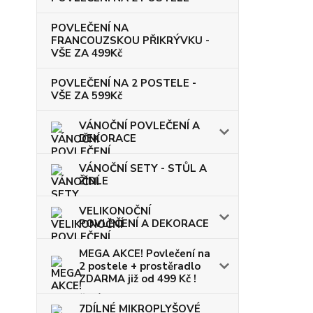
POVLEČENÍ NA
FRANCOUZSKOU PŘIKRÝVKU -
VŠE ZA 499Kč
POVLEČENÍ NA 2 POSTELE -
VŠE ZA 599Kč
VÁNOČNÍ POVLEČENÍ A
DEKORACE
VÁNOČNÍ SETY - STŮL A
ŽIDLE
VELIKONOČNÍ
POVLEČENÍ A DEKORACE
MEGA AKCE! Povlečení na
2 postele + prostěradlo
ZDARMA již od 499 Kč !
7DÍLNÉ MIKROPLYŠOVÉ