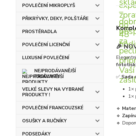
POVLEČENÍ MIKROPLYŠ
PŘIKRÝVKY, DEKY, POLŠTÁŘE
Komple
PROSTĚRADLA
POVLEČENÍ LICENČNÍ
🎉 NOV
Elegantn
LUXUSNÍ POVLEČENÍ
fototis
NEJPRODÁVANĚJŠÍ
PRODUKTY
✅
Sada 
1× 
VELKÉ SLEVY NA VYBRANÉ
PRODUKTY !
1× 
POVLEČENÍ FRANCOUZSKÉ
🔹
Materi
🔹
Zapíná
OSUŠKY A RUČNÍKY
🔹 Doporu
PODSEDÁKY