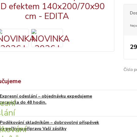
Dos
Nejs
29
Číslo p
učujeme
Expresní odeslání – objednávku expedujeme
zpravidla do 48 hodin.
Poděkování skladníkům – dobrovolný příspěvek
za pečlivou přípravu Vaší zásilky