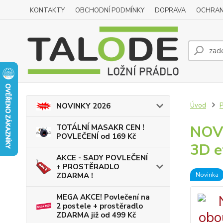
KONTAKTY
OBCHODNÍ PODMÍNKY
DOPRAVA
OCHRAN
Úvod
NOVINKY 2026
NOVI
TOTÁLNÍ MASAKR CEN !
POVLEČENÍ od 169 Kč
3D e
AKCE - SADY POVLEČENÍ
+ PROSTĚRADLO
Novinka
ZDARMA !
MEGA AKCE! Povlečení na
2 postele + prostěradlo
ZDARMA již od 499 Kč