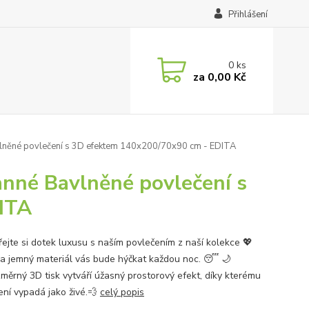
Přihlášení
0
ks
za
0,00 Kč
lněné povlečení s 3D efektem 140x200/70x90 cm - EDITA
nné Bavlněné povlečení s
ITA
ejte si dotek luxusu s naším povlečením z naší kolekce 💖
a jemný materiál vás bude hýčkat každou noc. 😴 🌙
změrný 3D tisk vytváří úžasný prostorový efekt, díky kterému
ení vypadá jako živé.💨
celý popis