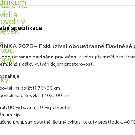
tní specifikace
INKA 2026 – Exkluzivní oboustranné Bavlněné p
í
oboustranné bavlněné povlečení
z velmi příjemného materiá
kem
, jenž z dálky vytváří dojem prostorovosti.
obsahuje:
povlak na polštář 70×90 cm
povlak na přikrývku 140×200 cm
ál:
80 % bavlna, 20 % polyester
ní na zip
čené praní: samostatně, šetrný cyklus, tekutý prostředek, 40 °