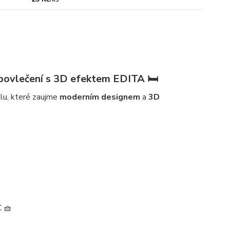
ovlečení s 3D efektem EDITA 🛏️
lu, které zaujme
moderním designem
a
3D
C 🧺