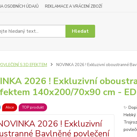
A OSOBNÍCH ÚDAJŮ
REKLAMACE A VRÁCENÍ ZBOŽÍ
Hledat
POVLEČENÍ S 3D EFEKTEM
NOVINKA 2026 ! Exkluzivní oboustranné Bav
NKA 2026 ! Exkluzivní oboustra
fektem 140x200/70x90 cm - ED
✨ Dopř
Akce
TOP produkt
Hebký 
Trojro
povleč