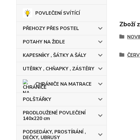
POVLEČENÍ SVÍTÍCÍ
Zboží 
PŘEHOZY PŘES POSTEL
NOVI
POTAHY NA ŽIDLE
ČERV
KAPESNÍKY , ŠÁTKY A ŠÁLY
UTĚRKY , CHŇAPKY , ZÁSTĚRY
CHRÁNIČE NA MATRACE
POLŠTÁŘKY
PRODLOUŽENÉ POVLEČENÍ
140x220 cm
PODSEDÁKY, PROSTÍRÁNÍ ,
DEČKY, UBRUSY