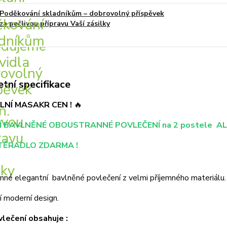
Poděkování skladníkům – dobrovolný příspěvek
za pečlivou přípravu Vaší zásilky
tní specifikace
LNÍ MASAKR CEN !
🔥
Í BAVLNĚNÉ OBOUSTRANNÉ POVLEČENÍ na 2 postele A
TĚRADLO ZDARMA !
né elegantní bavlněné povlečení z velmi příjemného materiálu.
í moderní design.
lečení obsahuje :