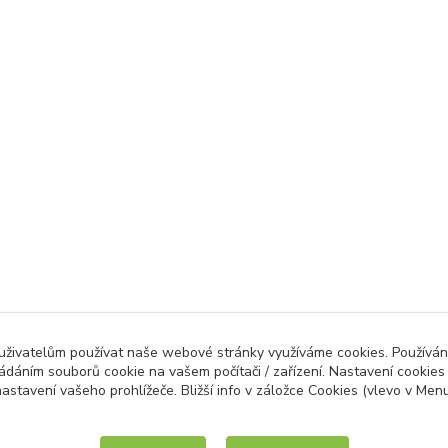
 uživatelům používat naše webové stránky využíváme cookies. Používán
ládáním souborů cookie na vašem počítači / zařízení. Nastavení cookies
astavení vašeho prohlížeče. Bližší info v záložce Cookies (vlevo v Men
IT služby na míru / unilogo.cz