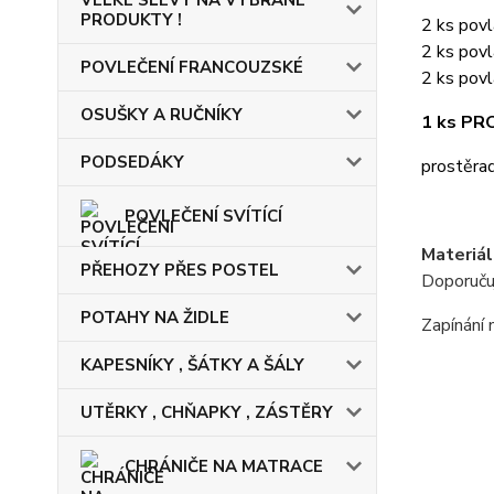
PRODUKTY !
2 ks pov
2 ks povl
POVLEČENÍ FRANCOUZSKÉ
2 ks pov
OSUŠKY A RUČNÍKY
1 ks P
PODSEDÁKY
prostěrad
POVLEČENÍ SVÍTÍCÍ
Materiál
PŘEHOZY PŘES POSTEL
Doporuču
POTAHY NA ŽIDLE
Zapínání 
KAPESNÍKY , ŠÁTKY A ŠÁLY
UTĚRKY , CHŇAPKY , ZÁSTĚRY
CHRÁNIČE NA MATRACE