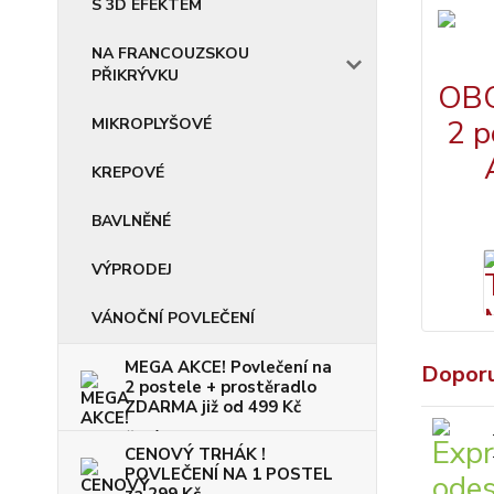
S 3D EFEKTEM
NA FRANCOUZSKOU
PŘIKRÝVKU
MIKROPLYŠOVÉ
KREPOVÉ
BAVLNĚNÉ
VÝPRODEJ
VÁNOČNÍ POVLEČENÍ
MEGA AKCE! Povlečení na
Dopor
2 postele + prostěradlo
ZDARMA již od 499 Kč
CENOVÝ TRHÁK !
POVLEČENÍ NA 1 POSTEL
za 299 Kč