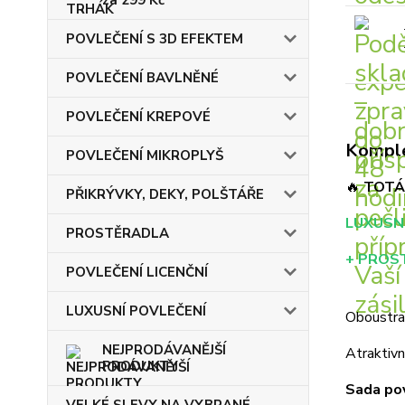
POVLEČENÍ S 3D EFEKTEM
POVLEČENÍ BAVLNĚNÉ
POVLEČENÍ KREPOVÉ
Komple
POVLEČENÍ MIKROPLYŠ
🔥
TOTÁ
PŘIKRÝVKY, DEKY, POLŠTÁŘE
LUXUSN
PROSTĚRADLA
+ PROS
POVLEČENÍ LICENČNÍ
LUXUSNÍ POVLEČENÍ
Oboustran
NEJPRODÁVANĚJŠÍ
Atraktivn
PRODUKTY
Sada pov
VELKÉ SLEVY NA VYBRANÉ