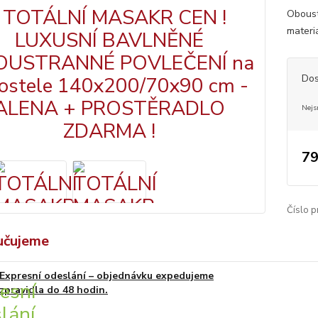
Oboust
materi
Dos
Nejs
79
Číslo p
učujeme
Expresní odeslání – objednávku expedujeme
zpravidla do 48 hodin.