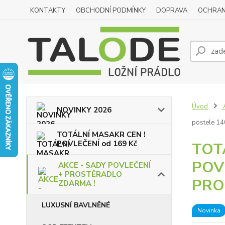
KONTAKTY
OBCHODNÍ PODMÍNKY
DOPRAVA
OCHRAN
Úvod
NOVINKY 2026
postele 1
TOTÁLNÍ MASAKR CEN !
POVLEČENÍ od 169 Kč
TOT
POVL
AKCE - SADY POVLEČENÍ
+ PROSTĚRADLO
PRO
ZDARMA !
LUXUSNÍ BAVLNĚNÉ
Novinka