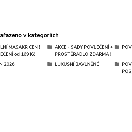
zařazeno v kategoriích
LNÍ MASAKR CEN !
AKCE - SADY POVLEČENÍ +
POV
EČENÍ od 169 Kč
PROSTĚRADLO ZDARMA !
N 2026
LUXUSNÍ BAVLNĚNÉ
POV
POS