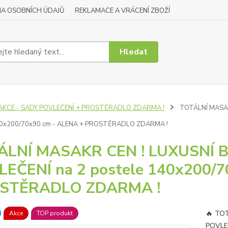
A OSOBNÍCH ÚDAJŮ
REKLAMACE A VRÁCENÍ ZBOŽÍ
Hledat
AKCE - SADY POVLEČENÍ + PROSTĚRADLO ZDARMA !
TOTÁLNÍ MASAK
40x200/70x90 cm - ALENA + PROSTĚRADLO ZDARMA !
ÁLNÍ MASAKR CEN ! LUXUSNÍ
EČENÍ na 2 postele 140x200/7
STĚRADLO ZDARMA !
🔥 TO
Akce
TOP produkt
POVLE