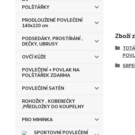
POLŠTÁŘKY
PRODLOUŽENÉ POVLEČENÍ
140x220 cm
Zboží 
PODSEDÁKY, PROSTÍRÁNÍ ,
DEČKY, UBRUSY
TOTÁ
POVL
OVČÍ KŮŽE
SRPE
POVLEČENÍ + POVLAK NA
POLŠTÁŘEK ZDARMA
POVLEČENÍ SATÉN
ROHOŽKY , KOBEREČKY
,PŘEDLOŽKY DO KOUPELNY
PRO MIMINKA
SPORTOVNÍ POVLEČENÍ