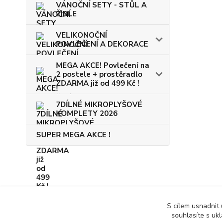
VÁNOČNÍ SETY - STŮL A
ŽIDLE
VELIKONOČNÍ
POVLEČENÍ A DEKORACE
MEGA AKCE! Povlečení na
2 postele + prostěradlo
ZDARMA již od 499 Kč !
7DÍLNÉ MIKROPLYŠOVÉ
KOMPLETY 2026
SUPER MEGA AKCE !
S cílem usnadnit
souhlasíte s uk