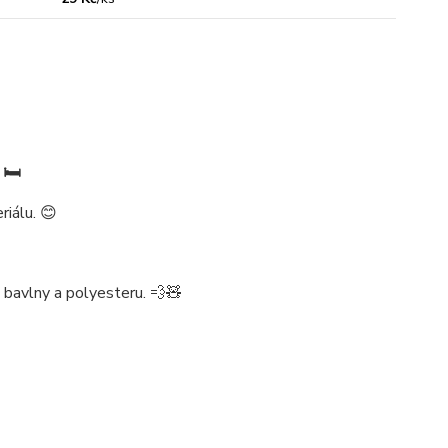
🛏️
riálu. 😊
 bavlny a polyesteru. 💨🧸