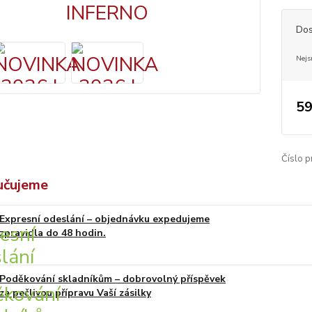
Dos
Nejs
59
Číslo p
učujeme
Expresní odeslání – objednávku expedujeme
zpravidla do 48 hodin.
Poděkování skladníkům – dobrovolný příspěvek
za pečlivou přípravu Vaší zásilky