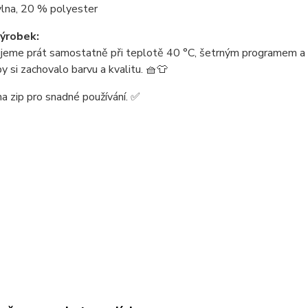
lna, 20 % polyester
ýrobek:
jeme prát samostatně při teplotě 40 °C, šetrným programem a s
by si zachovalo barvu a kvalitu. 🧺👕
na zip pro snadné používání. ✅