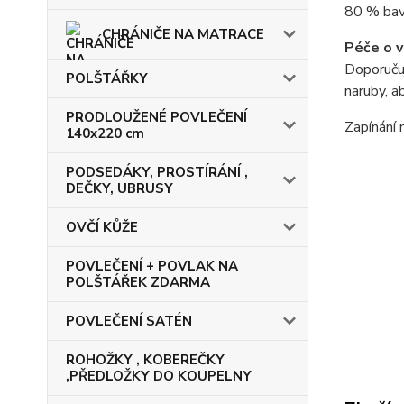
80 % bav
CHRÁNIČE NA MATRACE
Péče o v
Doporuču
POLŠTÁŘKY
naruby, a
PRODLOUŽENÉ POVLEČENÍ
Zapínání 
140x220 cm
PODSEDÁKY, PROSTÍRÁNÍ ,
DEČKY, UBRUSY
OVČÍ KŮŽE
POVLEČENÍ + POVLAK NA
POLŠTÁŘEK ZDARMA
POVLEČENÍ SATÉN
ROHOŽKY , KOBEREČKY
,PŘEDLOŽKY DO KOUPELNY