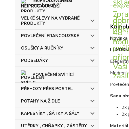
NEJPRODÁVANĚJŠÍ
PRODUKTY
VELKÉ SLEVY NA VYBRANÉ
PRODUKTY !
Komple
POVLEČENÍ FRANCOUZSKÉ
Novinka 
OSUŠKY A RUČNÍKY
LUXUSNÍ
PODSEDÁKY
Elegantní
Moderní a
POVLEČENÍ SVÍTÍCÍ
Povlečení
PŘEHOZY PŘES POSTEL
Sada ob
POTAHY NA ŽIDLE
2x 
KAPESNÍKY , ŠÁTKY A ŠÁLY
2x 
Materiál
UTĚRKY , CHŇAPKY , ZÁSTĚRY