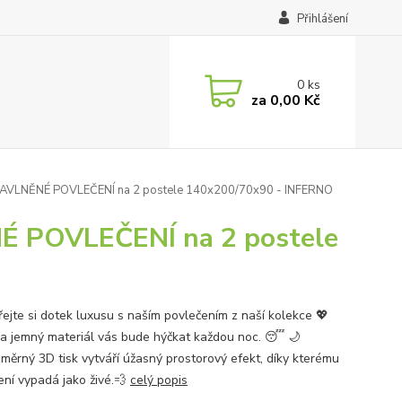
Přihlášení
0
ks
za
0,00 Kč
AVLNĚNÉ POVLEČENÍ na 2 postele 140x200/70x90 - INFERNO
 POVLEČENÍ na 2 postele
ejte si dotek luxusu s naším povlečením z naší kolekce 💖
a jemný materiál vás bude hýčkat každou noc. 😴 🌙
změrný 3D tisk vytváří úžasný prostorový efekt, díky kterému
ení vypadá jako živé.💨
celý popis