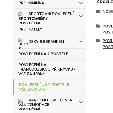
Zboží 
PRO MIMINKA
NOVI
SPORTOVNÍ POVLEČENÍ
A OSUŠKY
POVL
PRO HOTELY
POST
POVL
DEKY S BERÁNKEM
POST
POVLEČENÍ NA 2 POSTELE
POVLEČENÍ NA
FRANCOUZSKOU PŘIKRÝVKU -
VŠE ZA 499Kč
POVLEČENÍ NA 2 POSTELE -
VŠE ZA 599Kč
VÁNOČNÍ POVLEČENÍ A
DEKORACE