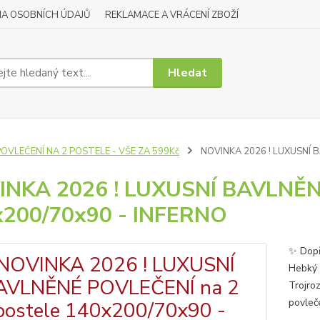
A OSOBNÍCH ÚDAJŮ
REKLAMACE A VRÁCENÍ ZBOŽÍ
Hledat
OVLEČENÍ NA 2 POSTELE - VŠE ZA 599Kč
NOVINKA 2026 ! LUXUSNÍ B
NKA 2026 ! LUXUSNÍ BAVLNĚNÉ
x200/70x90 - INFERNO
✨ Dopř
Hebký 
Trojro
povleč