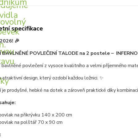
tní specifikace
2026! 🎉
 BAVLNĚNÉ POVLEČENÍ TALODE na 2 postele – INFERNO 
 bavlněné povlečení z vysoce kvalitního a velmi příjemného mate
 atraktivní design, který ozdobí každou ložnici. ✨
 je prodyšné, hebké na dotek a zároveň praktické díky kombinaci
sahuje:
povlak na přikrývku 140 x 200 cm
povlak na polštář 70 x 90 cm
: