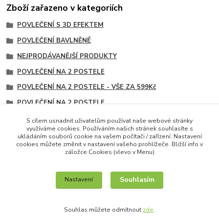
Zboží zařazeno v kategoriích
POVLEČENÍ S 3D EFEKTEM
POVLEČENÍ BAVLNĚNÉ
NEJPRODÁVANĚJŠÍ PRODUKTY
POVLEČENÍ NA 2 POSTELE
POVLEČENÍ NA 2 POSTELE - VŠE ZA 599Kč
POVLEČENÍ NA 2 POSTELE
POVLEČENÍ NA 2 POSTELE
S cílem usnadnit uživatelům používat naše webové stránky
využíváme cookies. Používáním našich stránek souhlasíte s
SADY - PROSTĚRADLO ZDARMA
ukládáním souborů cookie na vašem počítači / zařízení. Nastavení
cookies můžete změnit v nastavení vašeho prohlížeče. Bližší info v
záložce Cookies (vlevo v Menu)
Souhlasím
Nastavení
IT služby na míru / unilogo.cz
Souhlas můžete odmítnout
zde
.
Vytvořeno na
Eshop-rychle.cz