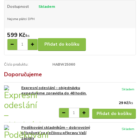
Dostupnost
Skladem
Nejsme plátci DPH
599 Kč
/
ks
Přidat do košíku
Číslo produktu:
HABW25060
Doporučujeme
Expresní odeslání – objednávku
Skladem
expedujeme zpravidla do 48 hodin.
29 Kč
/
ks
Přidat do košíku
Poděkování skladníkům – dobrovolný
Skladem
příspěvek za pečlivou přípravu Vaší
zásilky