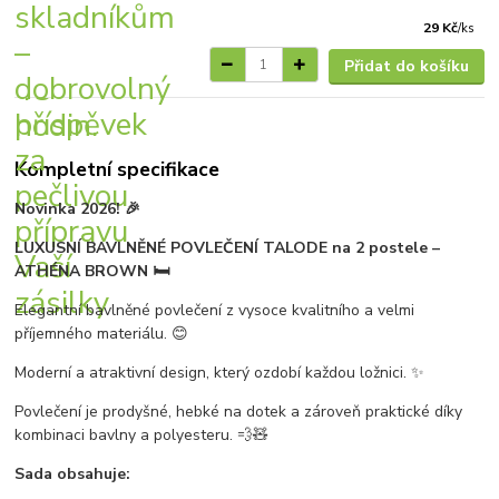
29 Kč
/
ks
Přidat do košíku
Kompletní specifikace
Novinka 2026! 🎉
LUXUSNÍ BAVLNĚNÉ POVLEČENÍ TALODE na 2 postele –
ATHÉNA BROWN 🛏️
Elegantní bavlněné povlečení z vysoce kvalitního a velmi
příjemného materiálu. 😊
Moderní a atraktivní design, který ozdobí každou ložnici. ✨
Povlečení je prodyšné, hebké na dotek a zároveň praktické díky
kombinaci bavlny a polyesteru. 💨🧸
Sada obsahuje: