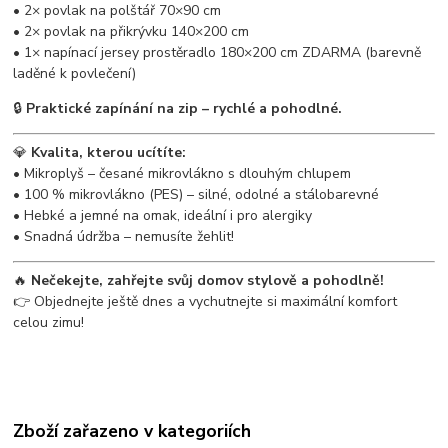
• 2× povlak na polštář 70×90 cm
• 2× povlak na přikrývku 140×200 cm
• 1× napínací jersey prostěradlo 180×200 cm ZDARMA (barevně
laděné k povlečení)
🔒
Praktické zapínání na zip – rychlé a pohodlné.
💎
Kvalita, kterou ucítíte:
• Mikroplyš – česané mikrovlákno s dlouhým chlupem
• 100 % mikrovlákno (PES) – silné, odolné a stálobarevné
• Hebké a jemné na omak, ideální i pro alergiky
• Snadná údržba – nemusíte žehlit!
🔥
Nečekejte, zahřejte svůj domov stylově a pohodlně!
👉 Objednejte ještě dnes a vychutnejte si maximální komfort
celou zimu!
Zboží zařazeno v kategoriích