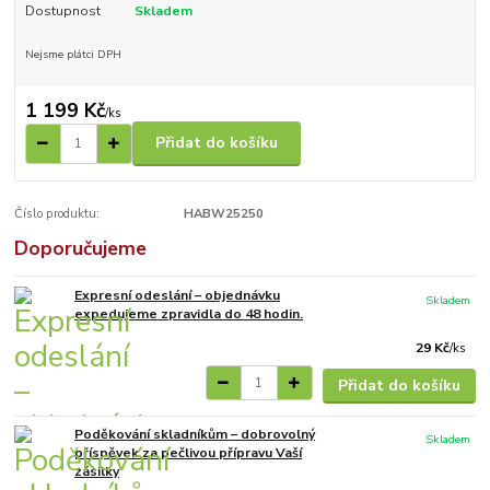
Dostupnost
Skladem
Nejsme plátci DPH
1 199 Kč
/
ks
Přidat do košíku
Číslo produktu:
HABW25250
Doporučujeme
Expresní odeslání – objednávku
Skladem
expedujeme zpravidla do 48 hodin.
29 Kč
/
ks
Přidat do košíku
Poděkování skladníkům – dobrovolný
Skladem
příspěvek za pečlivou přípravu Vaší
zásilky