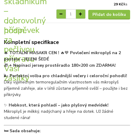
29 Kč
/
ks
Přidat do košíku
Kompletní specifikace
🔥
TOTÁLNÍ MASAKR CEN !
🔥💙
Povlečení mikroplyš na 2
postele – JELENI ŠEDÉ
🎁
+ Napínací jersey prostěradlo 180×200 cm ZDARMA!
🌬️
Perfektní volba pro chladnější večery i celoroční pohodlí!
Díky výjimečným termoregulačním vlastnostem vás mikroplyš
příjemně zahřeje, ale v létě zůstane příjemně svěží – použijte i bez
přikrývky.
✨
Hebkost, která pohladí – jako plyšový medvídek!
Mikroplyš je měkký, nadýchaný a hřeje na dotek. Už žádné
studené rána!
🛏️
Sada obsahuje: