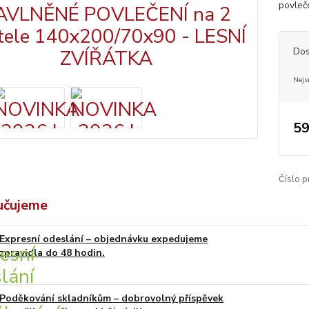
povleč
Dos
Nejs
59
Číslo p
učujeme
Expresní odeslání – objednávku expedujeme
zpravidla do 48 hodin.
Poděkování skladníkům – dobrovolný příspěvek