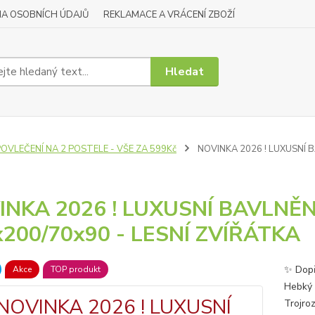
A OSOBNÍCH ÚDAJŮ
REKLAMACE A VRÁCENÍ ZBOŽÍ
Hledat
OVLEČENÍ NA 2 POSTELE - VŠE ZA 599Kč
NOVINKA 2026 ! LUXUSNÍ B
NKA 2026 ! LUXUSNÍ BAVLNĚNÉ
200/70x90 - LESNÍ ZVÍŘÁTKA
✨ Dopř
Akce
TOP produkt
Hebký 
Trojro