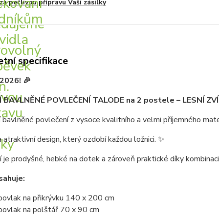
za pečlivou přípravu Vaší zásilky
tní specifikace
2026! 🎉
 BAVLNĚNÉ POVLEČENÍ TALODE na 2 postele – LESNÍ Z
 bavlněné povlečení z vysoce kvalitního a velmi příjemného mate
 atraktivní design, který ozdobí každou ložnici. ✨
 je prodyšné, hebké na dotek a zároveň praktické díky kombinaci
sahuje:
povlak na přikrývku 140 x 200 cm
povlak na polštář 70 x 90 cm