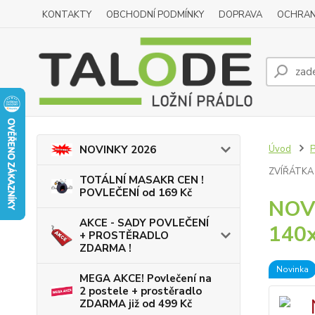
KONTAKTY
OBCHODNÍ PODMÍNKY
DOPRAVA
OCHRAN
Úvod
P
NOVINKY 2026
ZVÍŘÁTKA
TOTÁLNÍ MASAKR CEN !
POVLEČENÍ od 169 Kč
NOVI
AKCE - SADY POVLEČENÍ
140x
+ PROSTĚRADLO
ZDARMA !
Novinka
MEGA AKCE! Povlečení na
2 postele + prostěradlo
ZDARMA již od 499 Kč