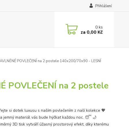
Přihlášení
0
ks
za
0,00 Kč
AVLNĚNÉ POVLEČENÍ na 2 postele 140x200/70x90 - LESNÍ
 POVLEČENÍ na 2 postele
ejte si dotek luxusu s naším povlečením z naší kolekce 💖
a jemný materiál vás bude hýčkat každou noc. 😴 🌙
změrný 3D tisk vytváří úžasný prostorový efekt, díky kterému