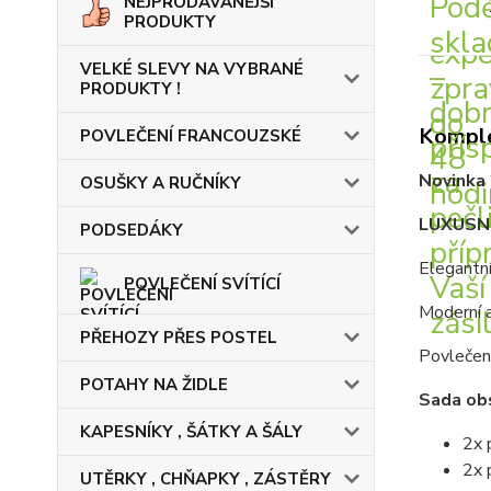
NEJPRODÁVANĚJŠÍ
PRODUKTY
VELKÉ SLEVY NA VYBRANÉ
PRODUKTY !
Komple
POVLEČENÍ FRANCOUZSKÉ
Novinka 
OSUŠKY A RUČNÍKY
LUXUSNÍ
PODSEDÁKY
Elegantní
POVLEČENÍ SVÍTÍCÍ
Moderní a
PŘEHOZY PŘES POSTEL
Povlečení
POTAHY NA ŽIDLE
Sada ob
KAPESNÍKY , ŠÁTKY A ŠÁLY
2x 
2x 
UTĚRKY , CHŇAPKY , ZÁSTĚRY