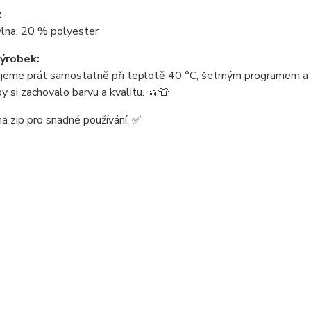
:
lna, 20 % polyester
ýrobek:
jeme prát samostatně při teplotě 40 °C, šetrným programem a s
by si zachovalo barvu a kvalitu. 🧺👕
na zip pro snadné používání. ✅