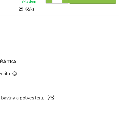
Skladem
29 Kč
/
ks
VÍŘÁTKA
riálu. 😊
 bavlny a polyesteru. 💨🧸