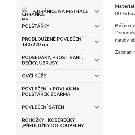
Materiál
CHRÁNIČE NA MATRACE
80 % bav
Péče o v
POLŠTÁŘKY
Doporuču
PRODLOUŽENÉ POVLEČENÍ
naruby, a
140x220 cm
Zapínání 
PODSEDÁKY, PROSTÍRÁNÍ ,
DEČKY, UBRUSY
OVČÍ KŮŽE
POVLEČENÍ + POVLAK NA
POLŠTÁŘEK ZDARMA
POVLEČENÍ SATÉN
ROHOŽKY , KOBEREČKY
,PŘEDLOŽKY DO KOUPELNY