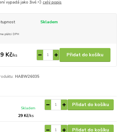
ení vypadá jako živé.💨
celý popis
tupnost
Skladem
me plátci DPH
9 Kč
Přidat do košíku
/
ks
roduktu:
HABW26035
Přidat do košíku
Skladem
29 Kč
/
ks
Přidat do košíku