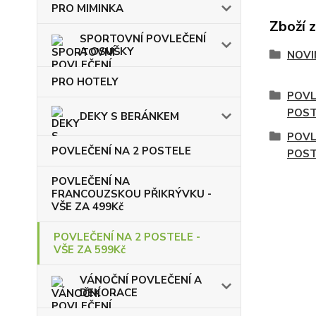
PRO MIMINKA
Zboží 
SPORTOVNÍ POVLEČENÍ
A OSUŠKY
NOVI
PRO HOTELY
POVL
POST
DEKY S BERÁNKEM
POVL
POVLEČENÍ NA 2 POSTELE
POST
POVLEČENÍ NA
FRANCOUZSKOU PŘIKRÝVKU -
VŠE ZA 499Kč
POVLEČENÍ NA 2 POSTELE -
VŠE ZA 599Kč
VÁNOČNÍ POVLEČENÍ A
DEKORACE