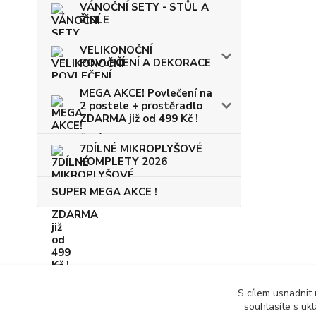
VÁNOČNÍ SETY - STŮL A
ŽIDLE
VELIKONOČNÍ
POVLEČENÍ A DEKORACE
MEGA AKCE! Povlečení na
2 postele + prostěradlo
ZDARMA již od 499 Kč !
7DÍLNÉ MIKROPLYŠOVÉ
KOMPLETY 2026
SUPER MEGA AKCE !
S cílem usnadnit
souhlasíte s uk