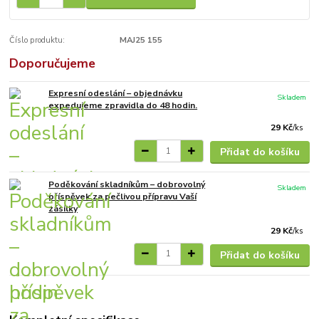
Číslo produktu:
MAJ25 155
Doporučujeme
Expresní odeslání – objednávku
Skladem
expedujeme zpravidla do 48 hodin.
29 Kč
/
ks
Přidat do košíku
Poděkování skladníkům – dobrovolný
Skladem
příspěvek za pečlivou přípravu Vaší
zásilky
29 Kč
/
ks
Přidat do košíku