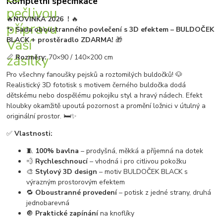
Kompletní specifikace
🔥
NOVINKA 2026 !
🔥
🐾
Sada oboustranného povlečení s 3D efektem – BULDOČEK
BLACK + prostěradlo ZDARMA!
🎁
📏
Rozměry:
70×90 / 140×200 cm
Pro všechny fanoušky pejsků a roztomilých buldočků! 🐶
Realistický 3D fototisk s motivem černého buldočka dodá
dětskému nebo dospělému pokojíku styl a hravý nádech. Efekt
hloubky okamžitě upoutá pozornost a promění ložnici v útulný a
originální prostor. 🛏️✨
✅
Vlastnosti:
🧵
100% bavlna
– prodyšná, měkká a příjemná na dotek
💨
Rychleschnoucí
– vhodná i pro citlivou pokožku
🎨
Stylový 3D design
– motiv BULDOČEK BLACK s
výrazným prostorovým efektem
🔁
Oboustranné provedení
– potisk z jedné strany, druhá
jednobarevná
🔘
Praktické zapínání
na knoflíky