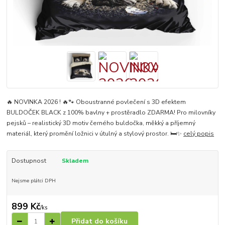
🔥 NOVINKA 2026 ! 🔥🐾 Oboustranné povlečení s 3D efektem
BULDOČEK BLACK z 100% bavlny + prostěradlo ZDARMA! Pro milovníky
pejsků – realistický 3D motiv černého buldočka, měkký a příjemný
materiál, který promění ložnici v útulný a stylový prostor. 🛏️✨
celý popis
Dostupnost
Skladem
Nejsme plátci DPH
899 Kč
/
ks
Přidat do košíku