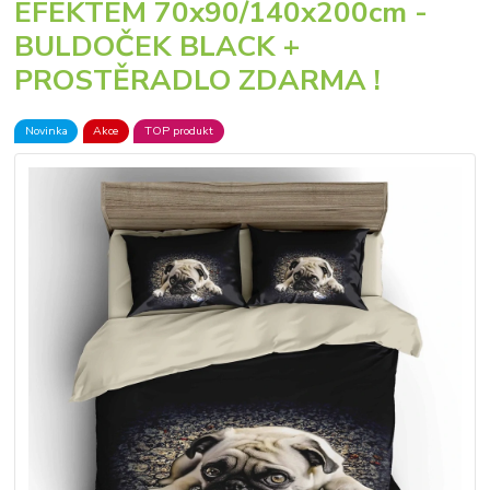
EFEKTEM 70x90/140x200cm -
BULDOČEK BLACK +
PROSTĚRADLO ZDARMA !
Novinka
Akce
TOP produkt