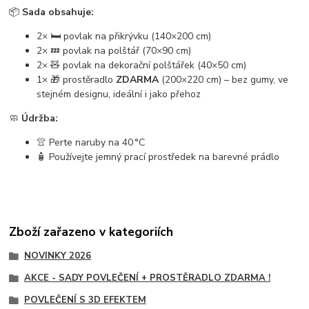
📦
Sada obsahuje:
2× 🛏️ povlak na přikrývku (140×200 cm)
2× 💤 povlak na polštář (70×90 cm)
2× 🧸 povlak na dekorační polštářek (40×50 cm)
1× 🎁 prostěradlo
ZDARMA
(200×220 cm) – bez gumy, ve
stejném designu, ideální i jako přehoz
🧼
Údržba:
👚 Perte naruby na 40 °C
🧴 Používejte jemný prací prostředek na barevné prádlo
Zboží zařazeno v kategoriích
NOVINKY 2026
AKCE - SADY POVLEČENÍ + PROSTĚRADLO ZDARMA !
POVLEČENÍ S 3D EFEKTEM