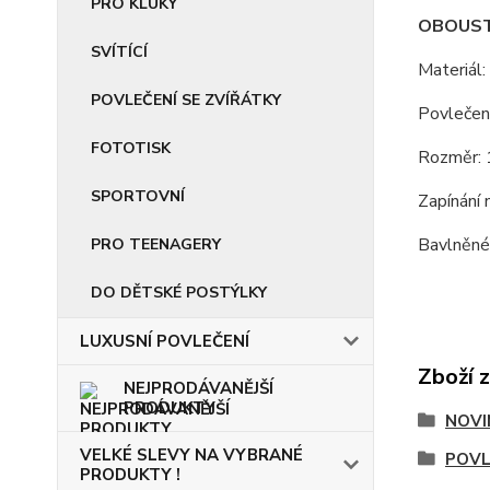
PRO KLUKY
OBOUSTR
SVÍTÍCÍ
Materiál
POVLEČENÍ SE ZVÍŘÁTKY
Povlečení
FOTOTISK
Rozměr: 
SPORTOVNÍ
Zapínání 
Bavlněné 
PRO TEENAGERY
DO DĚTSKÉ POSTÝLKY
LUXUSNÍ POVLEČENÍ
Zboží 
NEJPRODÁVANĚJŠÍ
PRODUKTY
NOVI
VELKÉ SLEVY NA VYBRANÉ
POVL
PRODUKTY !