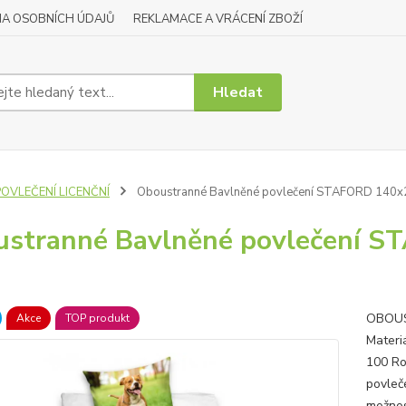
A OSOBNÍCH ÚDAJŮ
REKLAMACE A VRÁCENÍ ZBOŽÍ
Hledat
POVLEČENÍ LICENČNÍ
Oboustranné Bavlněné povlečení STAFORD 140x
stranné Bavlněné povlečení S
OBOUS
Akce
TOP produkt
Materi
100 Ro
povleče
možnos