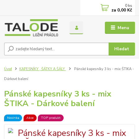
0
ks
za
0,00 Kč
Menu
Hledat
Úvod
KAPESNÍKY , ŠÁTKY A ŠÁLY
Pánské kapesníky 3 ks - mix ŠTIKA -
Dárkové balení
Pánské kapesníky 3 ks - mix
ŠTIKA - Dárkové balení
Novinka
Akce
TOP produkt