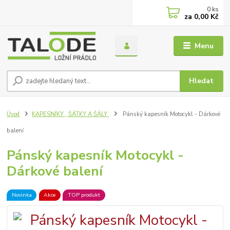
0
ks
za
0,00 Kč
Menu
Hledat
Úvod
KAPESNÍKY , ŠÁTKY A ŠÁLY
Pánský kapesník Motocykl - Dárkové
balení
Pánský kapesník Motocykl -
Dárkové balení
Novinka
Akce
TOP produkt