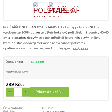
POLŠTÁŘEK NHL SAN JOSE SHARKS II. Hokejový polštářek NHL je
vyrobený ze 100% polyesteruŽlutý hokejový polštářek má rozměry 40x40
cm a je opatřen zipovým zapínánímPolštář je vyplněn dutými vlákny,
které polštáři dodávají měkkost a nadýchanost polštářek
opatřen zipovým zapínáním, snadno z něj vyjm...
celý popis
Dostupnost
Skladem
Nejsme plátci DPH
299 Kč
/
ks
Přidat do košíku
Číslo produktu:
LPP017
EAN kód:
2000201735808