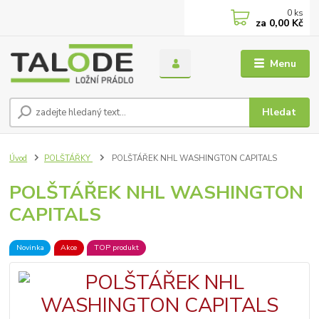
0
ks
za
0,00 Kč
Menu
Hledat
Úvod
POLŠTÁŘKY
POLŠTÁŘEK NHL WASHINGTON CAPITALS
POLŠTÁŘEK NHL WASHINGTON
CAPITALS
Novinka
Akce
TOP produkt