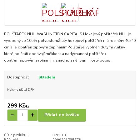
POLŠTÁŘEK NHL WASHINGTON CAPITALS Hokejový polštářek NHL je
vyrobený ze 100% polyesteruŽlutý hokejový polštářek má rozměry 40x40
cm a je opatřen zipovým zapínánímPolštář je vyplněn dutými vlákny,
které polštáři dodávají měkkost a nadýchanost polštářek
opatřen zipovým zapínáním, snadno z něj vyjm...
celý popis
Dostupnost
Skladem
Nejsme plátci DPH
299 Kč
/
ks
Přidat do košíku
Číslo produktu:
LPP013
EAN kód:
2000201735778