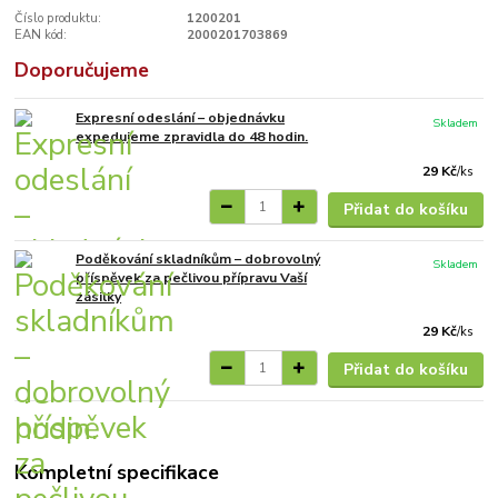
Číslo produktu:
1200201
EAN kód:
2000201703869
Doporučujeme
Expresní odeslání – objednávku
Skladem
expedujeme zpravidla do 48 hodin.
29 Kč
/
ks
Přidat do košíku
Poděkování skladníkům – dobrovolný
Skladem
příspěvek za pečlivou přípravu Vaší
zásilky
29 Kč
/
ks
Přidat do košíku
Kompletní specifikace