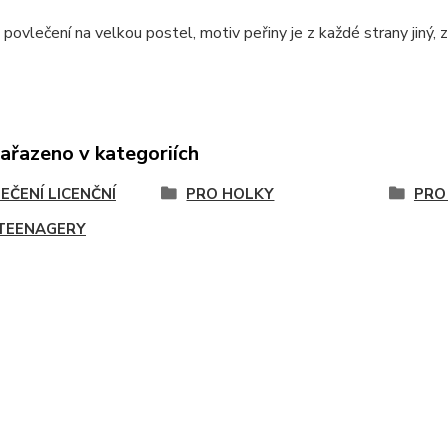
povlečení na velkou postel, motiv peřiny je z každé strany jiný, 
zařazeno v kategoriích
EČENÍ LICENČNÍ
PRO HOLKY
PRO
TEENAGERY