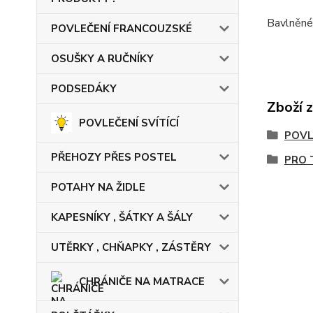
Bavlněné 
POVLEČENÍ FRANCOUZSKÉ
OSUŠKY A RUČNÍKY
PODSEDÁKY
Zboží 
POVLEČENÍ SVÍTÍCÍ
POVL
PŘEHOZY PŘES POSTEL
PRO 
POTAHY NA ŽIDLE
KAPESNÍKY , ŠÁTKY A ŠÁLY
UTĚRKY , CHŇAPKY , ZÁSTĚRY
CHRÁNIČE NA MATRACE