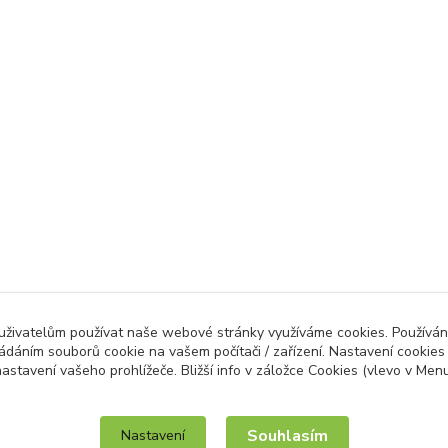
 uživatelům používat naše webové stránky využíváme cookies. Používán
ládáním souborů cookie na vašem počítači / zařízení. Nastavení cookies
astavení vašeho prohlížeče. Bližší info v záložce Cookies (vlevo v Men
IT služby na míru / unilogo.cz
Souhlasím
Nastavení