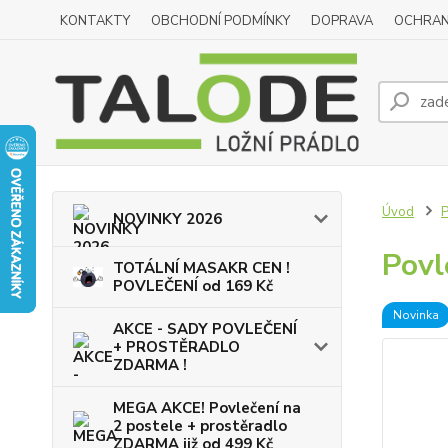
KONTAKTY
OBCHODNÍ PODMÍNKY
DOPRAVA
OCHRAN
Úvod
NOVINKY 2026
Povl
TOTÁLNÍ MASAKR CEN !
POVLEČENÍ od 169 Kč
Novinka
AKCE - SADY POVLEČENÍ
+ PROSTĚRADLO
ZDARMA !
MEGA AKCE! Povlečení na
2 postele + prostěradlo
ZDARMA již od 499 Kč