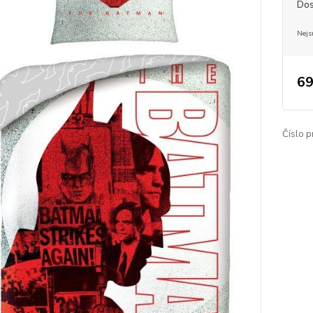
Dos
Nejs
69
Číslo p