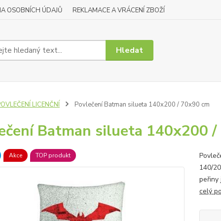
A OSOBNÍCH ÚDAJŮ
REKLAMACE A VRÁCENÍ ZBOŽÍ
Hledat
POVLEČENÍ LICENČNÍ
Povlečení Batman silueta 140x200 / 70x90 cm
ečení Batman silueta 140x200 /
Povleč
Akce
TOP produkt
140/20
peřiny 
celý p