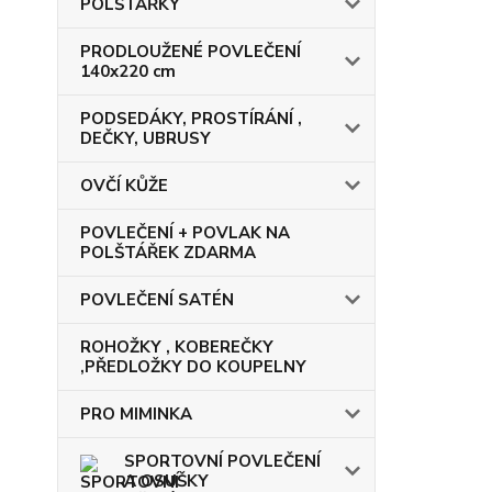
POLŠTÁŘKY
PRODLOUŽENÉ POVLEČENÍ
140x220 cm
PODSEDÁKY, PROSTÍRÁNÍ ,
DEČKY, UBRUSY
OVČÍ KŮŽE
POVLEČENÍ + POVLAK NA
POLŠTÁŘEK ZDARMA
POVLEČENÍ SATÉN
ROHOŽKY , KOBEREČKY
,PŘEDLOŽKY DO KOUPELNY
PRO MIMINKA
SPORTOVNÍ POVLEČENÍ
A OSUŠKY