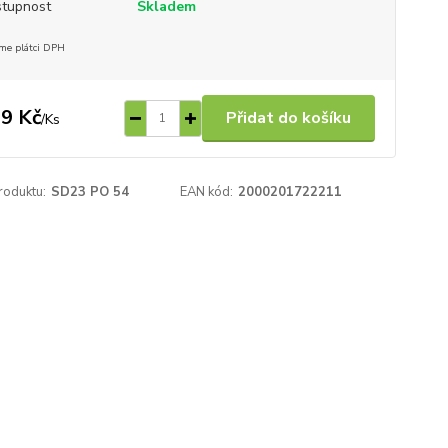
tupnost
Skladem
me plátci DPH
9 Kč
Přidat do košíku
/
Ks
roduktu:
SD23 PO 54
EAN kód:
2000201722211