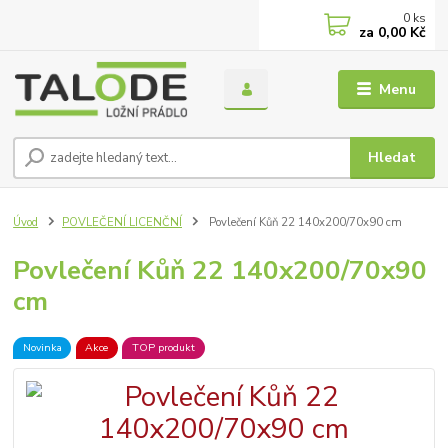
0
ks
za
0,00 Kč
Menu
Hledat
Úvod
POVLEČENÍ LICENČNÍ
Povlečení Kůň 22 140x200/70x90 cm
Povlečení Kůň 22 140x200/70x90
cm
Novinka
Akce
TOP produkt