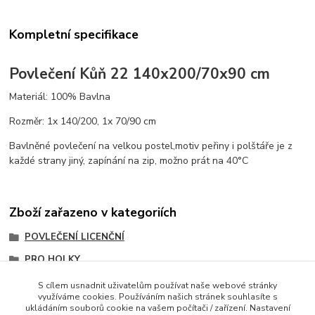
Kompletní specifikace
Povlečení Kůň 22 140x200/70x90 cm
Materiál: 100% Bavlna
Rozměr: 1x 140/200, 1x 70/90 cm
Bavlněné povlečení na velkou postel,motiv peřiny i polštáře je z
každé strany jiný, zapínání na zip, možno prát na 40°C
Zboží zařazeno v kategoriích
POVLEČENÍ LICENČNÍ
PRO HOLKY
POVLEČENÍ SE ZVÍŘÁTKY
S cílem usnadnit uživatelům používat naše webové stránky
využíváme cookies. Používáním našich stránek souhlasíte s
PRO TEENAGERY
ukládáním souborů cookie na vašem počítači / zařízení. Nastavení