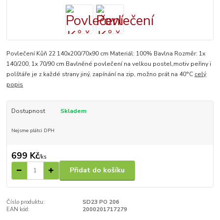
Povlečení Kůň 22 140x200/70x90 cm Materiál: 100% Bavlna Rozměr: 1x
140/200, 1x 70/90 cm Bavlněné povlečení na velkou postel,motiv peřiny i
polštáře je z každé strany jiný, zapínání na zip, možno prát na 40°C
celý
popis
Dostupnost
Skladem
Nejsme plátci DPH
699 Kč
/
ks
Přidat do košíku
Číslo produktu:
SD23 PO 206
EAN kód:
2000201717279