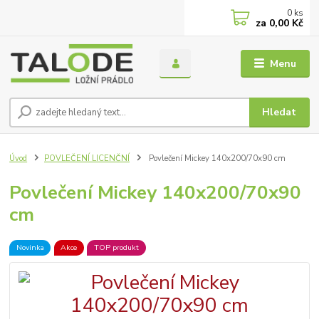
0
ks
za
0,00 Kč
Menu
Hledat
Úvod
POVLEČENÍ LICENČNÍ
Povlečení Mickey 140x200/70x90 cm
Povlečení Mickey 140x200/70x90
cm
Novinka
Akce
TOP produkt