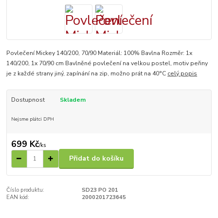
Povlečení Mickey 140/200, 70/90 Materiál: 100% Bavlna Rozměr: 1x
140/200, 1x 70/90 cm Bavlněné povlečení na velkou postel, motiv peřiny
je z každé strany jiný, zapínání na zip, možno prát na 40°C
celý popis
Dostupnost
Skladem
Nejsme plátci DPH
699 Kč
/
ks
Přidat do košíku
Číslo produktu:
SD23 PO 201
EAN kód:
2000201723645