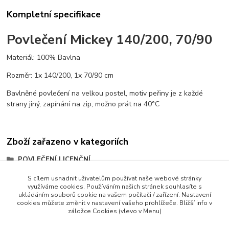
Kompletní specifikace
Povlečení Mickey 140/200, 70/90
Materiál: 100% Bavlna
Rozměr: 1x 140/200, 1x 70/90 cm
Bavlněné povlečení na velkou postel, motiv peřiny je z každé
strany jiný, zapínání na zip, možno prát na 40°C
Zboží zařazeno v kategoriích
POVLEČENÍ LICENČNÍ
PRO HOLKY
S cílem usnadnit uživatelům používat naše webové stránky
využíváme cookies. Používáním našich stránek souhlasíte s
PRO KLUKY
ukládáním souborů cookie na vašem počítači / zařízení. Nastavení
cookies můžete změnit v nastavení vašeho prohlížeče. Bližší info v
záložce Cookies (vlevo v Menu)